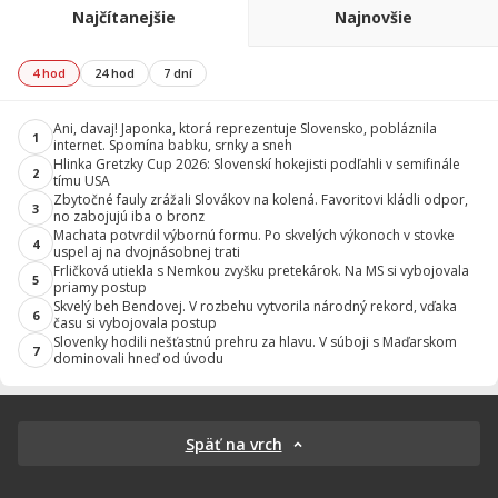
Najčítanejšie
Najnovšie
4 hod
24 hod
7 dní
Ani, davaj! Japonka, ktorá reprezentuje Slovensko, pobláznila
1
internet. Spomína babku, srnky a sneh
Hlinka Gretzky Cup 2026: Slovenskí hokejisti podľahli v semifinále
2
tímu USA
Zbytočné fauly zrážali Slovákov na kolená. Favoritovi kládli odpor,
3
no zabojujú iba o bronz
Machata potvrdil výbornú formu. Po skvelých výkonoch v stovke
4
uspel aj na dvojnásobnej trati
Frličková utiekla s Nemkou zvyšku pretekárok. Na MS si vybojovala
5
priamy postup
Skvelý beh Bendovej. V rozbehu vytvorila národný rekord, vďaka
6
času si vybojovala postup
Slovenky hodili nešťastnú prehru za hlavu. V súboji s Maďarskom
7
dominovali hneď od úvodu
Späť na vrch