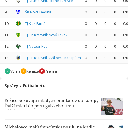
8
TJ Družstevník Horné Túrovce
0
0
0
0
0:0
9
ŠK Nová Dedina
0
0
0
0
0:0
10
TJ Klas Farná
0
0
0
0
0:0
11
TJ Družstevník Nový Tekov
0
0
0
0
0:0
12
TJ Meteor Keť
0
0
0
0
0:0
13
TJ Družstevník Vyškovce nad Ipľom
0
0
0
0
0:0
Výhra
Remíza
Prehra
V
R
P
Správy z Futbalnetu
Košice posúvajú mladých brankárov do Európy.
Ďalší mieri do portugalského tímu
pi 11:10
Michalovce majú francúzsku posilu na krídle.