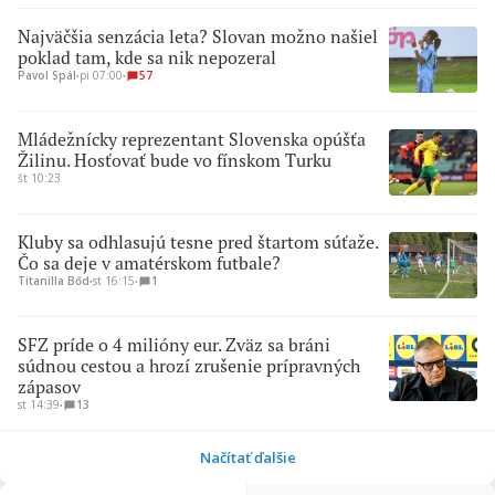
Najväčšia senzácia leta? Slovan možno našiel
poklad tam, kde sa nik nepozeral
Pavol Spál
∙
pi 07:00
∙
57
Mládežnícky reprezentant Slovenska opúšťa
Žilinu. Hosťovať bude vo fínskom Turku
št 10:23
Kluby sa odhlasujú tesne pred štartom súťaže.
Čo sa deje v amatérskom futbale?
Titanilla Bőd
∙
st 16:15
∙
1
SFZ príde o 4 milióny eur. Zväz sa bráni
súdnou cestou a hrozí zrušenie prípravných
zápasov
st 14:39
∙
13
Načítať ďalšie