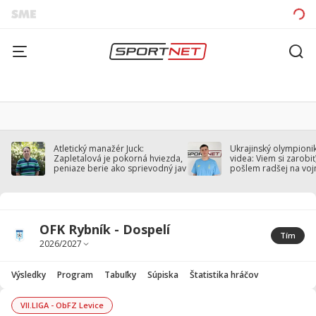
Atletický manažér Juck:
Ukrajinský olympionik
Zapletalová je pokorná hviezda,
videa: Viem si zarobiť,
peniaze berie ako sprievodný jav
pošlem radšej na voj
OFK Rybník - Dospelí
Tím
Výsledky
Program
Tabuľky
Súpiska
Štatistika hráčov
VII.LIGA - ObFZ Levice