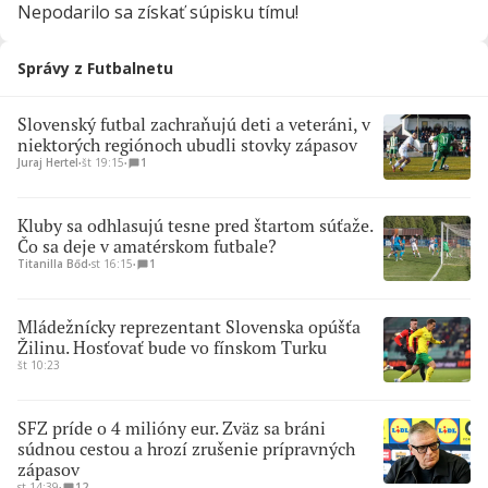
Nepodarilo sa získať súpisku tímu!
Správy z Futbalnetu
Slovenský futbal zachraňujú deti a veteráni, v
niektorých regiónoch ubudli stovky zápasov
Juraj Hertel
∙
št 19:15
∙
1
Kluby sa odhlasujú tesne pred štartom súťaže.
Čo sa deje v amatérskom futbale?
Titanilla Bőd
∙
st 16:15
∙
1
Mládežnícky reprezentant Slovenska opúšťa
Žilinu. Hosťovať bude vo fínskom Turku
št 10:23
SFZ príde o 4 milióny eur. Zväz sa bráni
súdnou cestou a hrozí zrušenie prípravných
zápasov
st 14:39
∙
12