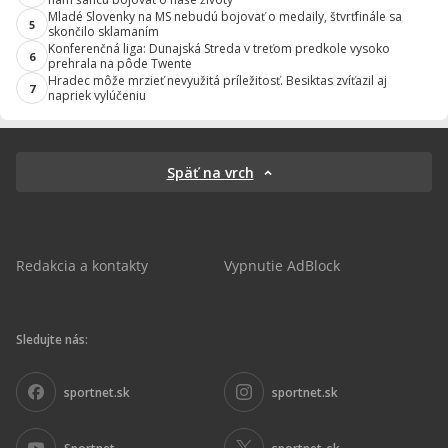
Mladé Slovenky na MS nebudú bojovať o medaily, štvrťfinále sa
5
skončilo sklamaním
Konferenčná liga: Dunajská Streda v treťom predkole vysoko
6
prehrala na pôde Twente
Hradec môže mrzieť nevyužitá príležitosť. Besiktas zvíťazil aj
7
napriek vylúčeniu
Späť na vrch
Redakcia a kontakty
Vypnutie AdBlock
Sledujte nás:
sportnet.sk
sportnet.sk