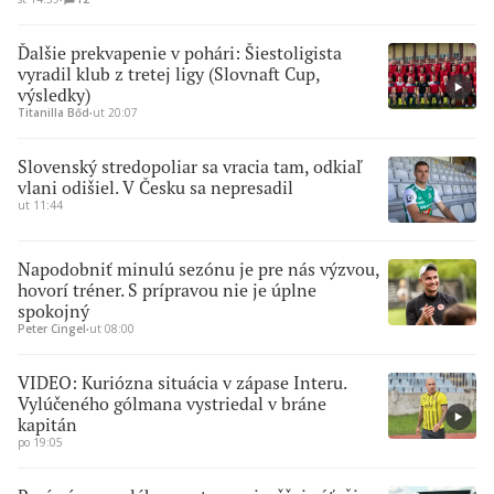
Ďalšie prekvapenie v pohári: Šiestoligista
vyradil klub z tretej ligy (Slovnaft Cup,
výsledky)
Titanilla Bőd
∙
ut 20:07
Slovenský stredopoliar sa vracia tam, odkiaľ
vlani odišiel. V Česku sa nepresadil
ut 11:44
Napodobniť minulú sezónu je pre nás výzvou,
hovorí tréner. S prípravou nie je úplne
spokojný
Peter Cingel
∙
ut 08:00
VIDEO: Kuriózna situácia v zápase Interu.
Vylúčeného gólmana vystriedal v bráne
kapitán
po 19:05