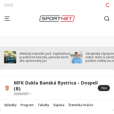
Atletický manažér Juck: Zapletalová
Ukrajinský olympion
je pokorná hviezda, peniaze berie
videa: Viem si zarobi
ako sprievodný jav
pošlem radšej na v
MFK Dukla Banská Bystrica - Dospelí
(B)
Tím
Výsledky
Program
Tabuľky
Súpiska
Štatistika hráčov