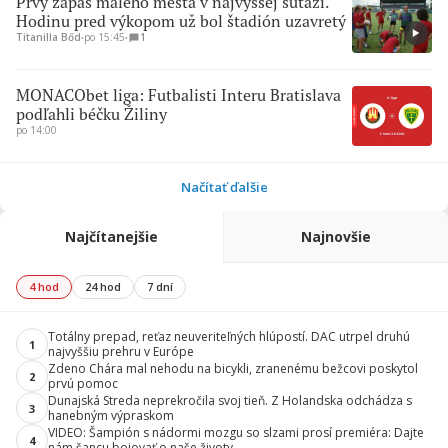
Prvý zápas malého mesta v najvyššej súťaži.
Hodinu pred výkopom už bol štadión uzavretý
Titanilla Bőd
∙
po 15:45
∙
1
MONACObet liga: Futbalisti Interu Bratislava
podľahli béčku Žiliny
po 14:00
Načítať ďalšie
Najčítanejšie
Najnovšie
4 hod
24 hod
7 dní
Totálny prepad, reťaz neuveriteľných hlúpostí. DAC utrpel druhú
1
najvyššiu prehru v Európe
Zdeno Chára mal nehodu na bicykli, zranenému bežcovi poskytol
2
prvú pomoc
Dunajská Streda neprekročila svoj tieň. Z Holandska odchádza s
3
hanebným výpraskom
VIDEO: Šampión s nádormi mozgu so slzami prosí premiéra: Dajte
4
nám šancu bojovať o naše životy