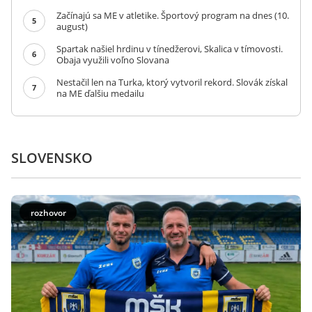
Začínajú sa ME v atletike. Športový program na dnes (10.
5
august)
Spartak našiel hrdinu v tínedžerovi, Skalica v tímovosti.
6
Obaja využili voľno Slovana
Nestačil len na Turka, ktorý vytvoril rekord. Slovák získal
7
na ME ďalšiu medailu
SLOVENSKO
rozhovor