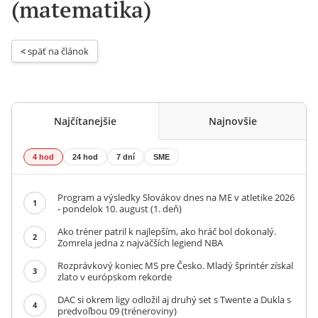
(matematika)
< 
späť na článok
Najčítanejšie
Najnovšie
4 hod
24 hod
7 dní
SME
Program a výsledky Slovákov dnes na ME v atletike 2026
1
- pondelok 10. august (1. deň)
Ako tréner patril k najlepším, ako hráč bol dokonalý.
2
Zomrela jedna z najväčších legiend NBA
Rozprávkový koniec MS pre Česko. Mladý šprintér získal
3
zlato v európskom rekorde
DAC si okrem ligy odložil aj druhý set s Twente a Dukla s
4
predvoľbou 09 (tréneroviny)