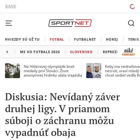
HVIEZDY SÚ UŽ TU
FUTBAL
FUTBALNET
HOKEJ
TENIS
MS VO FUTBALE 2026
SLOVENSKO
REPREZENTÁCIE
Na Hitlerovej olympiáde brali
Keby ma nedraftoval
medaily prví Slováci. Život
nezrúti, vraví mladý
anonymnej hrdinky uťala tragédia
chcel sedieť vedľa 
Diskusia: Nevídaný záver
druhej ligy. V priamom
súboji o záchranu môžu
vypadnúť obaja