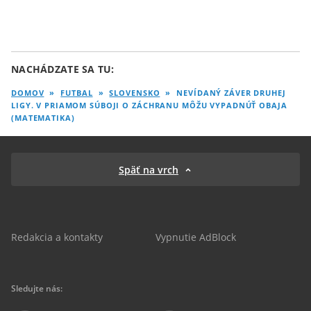
NACHÁDZATE SA TU:
DOMOV
»
FUTBAL
»
SLOVENSKO
»
NEVÍDANÝ ZÁVER DRUHEJ
LIGY. V PRIAMOM SÚBOJI O ZÁCHRANU MÔŽU VYPADNÚŤ OBAJA
(MATEMATIKA)
Späť na vrch
Redakcia a kontakty
Vypnutie AdBlock
Sledujte nás: