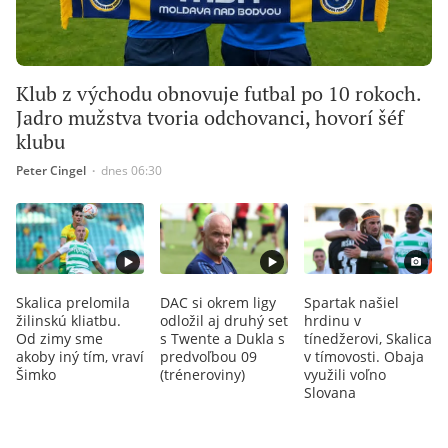
Klub z východu obnovuje futbal po 10 rokoch.
Jadro mužstva tvoria odchovanci, hovorí šéf
klubu
Peter Cingel
∙
dnes 06:30
Skalica prelomila
DAC si okrem ligy
Spartak našiel
žilinskú kliatbu.
odložil aj druhý set
hrdinu v
Od zimy sme
s Twente a Dukla s
tínedžerovi, Skalica
akoby iný tím, vraví
predvoľbou 09
v tímovosti. Obaja
Šimko
(tréneroviny)
využili voľno
Slovana