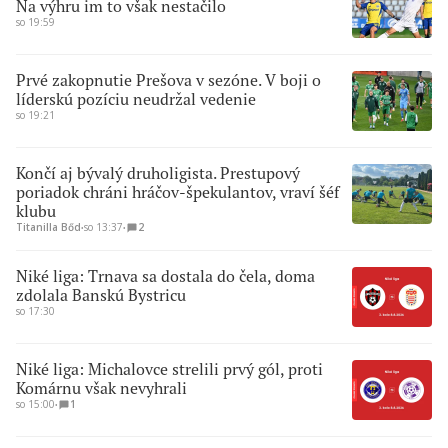
Na výhru im to však nestačilo
so 19:59
Prvé zakopnutie Prešova v sezóne. V boji o
líderskú pozíciu neudržal vedenie
so 19:21
Končí aj bývalý druholigista. Prestupový
poriadok chráni hráčov-špekulantov, vraví šéf
klubu
Titanilla Bőd
∙
so 13:37
∙
2
Niké liga: Trnava sa dostala do čela, doma
zdolala Banskú Bystricu
so 17:30
Niké liga: Michalovce strelili prvý gól, proti
Komárnu však nevyhrali
so 15:00
∙
1