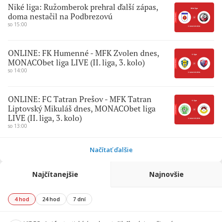
Niké liga: Ružomberok prehral ďalší zápas,
doma nestačil na Podbrezovú
so 15:00
ONLINE: FK Humenné - MFK Zvolen dnes,
MONACObet liga LIVE (II. liga, 3. kolo)
so 14:00
ONLINE: FC Tatran Prešov - MFK Tatran
Liptovský Mikuláš dnes, MONACObet liga
LIVE (II. liga, 3. kolo)
so 13:00
Načítať ďalšie
Najčítanejšie
Najnovšie
4 hod
24 hod
7 dní