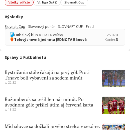
Všetky súťaže
VI. liga SsFZ
Slovnaft Cup
Výsledky
Slovnaft Cup
- Slovenský pohár - SLOVNAFT CUP - Pred
Futbalový klub ATTACK Vrútky
25.07
0
Telovýchovná jednota JEDNOTA Bánová
Koniec
3
Správy z Futbalnetu
Bystričania stále čakajú na prvý gól. Proti
Trnave boli vybavení za sedem minút
so 22:22
Ružomberok sa tešil len pár minút. Po
úvodnom góle prišiel útlm aj červená karta
so 19:52
Michalovce sa dočkali prvého strelca v sezóne.