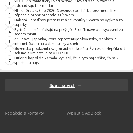
VIDEO: Ani fantastický úvod nestačil. Slováci padli v závere a
1
odchádzajú bez medailí
Hlinka Gretzky Cup 2026: Slovensko odchádza bez medailí, v
2
zápase o bronz prehralo s Fínskom
Naberá Haraslínov prestup reálne kontúry? Sparta ho vyškrtla zo
3
súpisky
Bystričania stále čakajú na prvý gól. Proti Trnave boli vybavení za
4
sedem minút
Ani, davaj! Japonka, ktorá reprezentuje Slovensko, pobláznila
5
internet. Spomína babku, srnky a sneh
Slovensko pobláznila svojou autentickosťou. Švrček sa zlepšila o 9
6
sekúnd a umiestnila sa v TOP 10
Littler si kopol do Yamala. Vyhlásil, že je tým najlepším, čo sa v
7
športe dá nájsť
Späť na vrch
Redakcia a kontakty
Vypnutie AdBlock