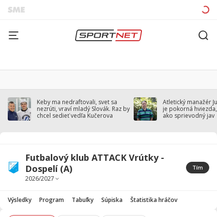
Keby ma nedraftovali, svet sa
Atletický manažér J
nezrúti, vraví mladý Slovák. Raz by
je pokorná hviezda,
chcel sedieť vedľa Kučerova
ako sprievodný jav
Futbalový klub ATTACK Vrútky -
Dospelí (A)
Tím
Výsledky
Program
Tabuľky
Súpiska
Štatistika hráčov