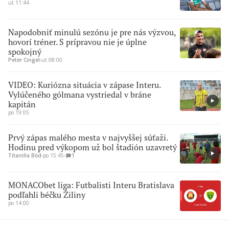
ut 11:44
Napodobniť minulú sezónu je pre nás výzvou,
hovorí tréner. S prípravou nie je úplne
spokojný
Peter Cingel
∙
ut 08:00
VIDEO: Kuriózna situácia v zápase Interu.
Vylúčeného gólmana vystriedal v bráne
kapitán
po 19:05
Prvý zápas malého mesta v najvyššej súťaži.
Hodinu pred výkopom už bol štadión uzavretý
Titanilla Bőd
∙
po 15:45
∙
1
MONACObet liga: Futbalisti Interu Bratislava
podľahli béčku Žiliny
po 14:00