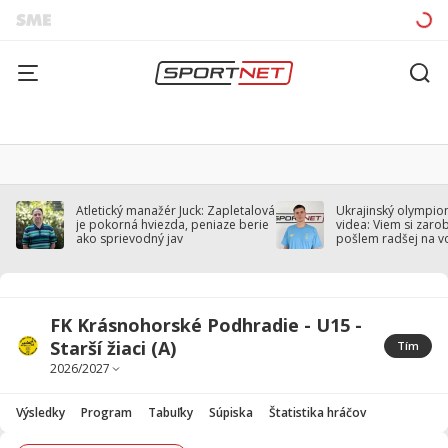
Atletický manažér Juck: Zapletalová
Ukrajinský olympion
je pokorná hviezda, peniaze berie
videa: Viem si zarobi
ako sprievodný jav
pošlem radšej na v
FK Krásnohorské Podhradie - U15 -
Starší žiaci (A)
Tím
Výsledky
Program
Tabuľky
Súpiska
Štatistika hráčov