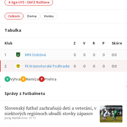
4. liga U15 - ObFZ Rožňava
Celkom
Doma
Vonku
Tabuľka
Klub
Z
V
R
P
Skóre
1
MFK Dobšiná
0
0
0
0
0:0
2
FK Krásnohorské Podhradie
0
0
0
0
0:0
Výhra
Remíza
Prehra
V
R
P
Správy z Futbalnetu
Slovenský futbal zachraňujú deti a veteráni, v
niektorých regiónoch ubudli stovky zápasov
Juraj Hertel
∙
dnes 19:15