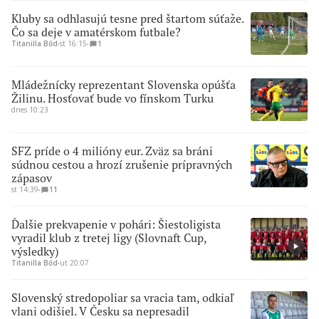
Kluby sa odhlasujú tesne pred štartom súťaže.
Čo sa deje v amatérskom futbale?
Titanilla Bőd
∙
st 16:15
∙
1
Mládežnícky reprezentant Slovenska opúšťa
Žilinu. Hosťovať bude vo fínskom Turku
dnes 10:23
SFZ príde o 4 milióny eur. Zväz sa bráni
súdnou cestou a hrozí zrušenie prípravných
zápasov
st 14:39
∙
11
Ďalšie prekvapenie v pohári: Šiestoligista
vyradil klub z tretej ligy (Slovnaft Cup,
výsledky)
Titanilla Bőd
∙
ut 20:07
Slovenský stredopoliar sa vracia tam, odkiaľ
vlani odišiel. V Česku sa nepresadil