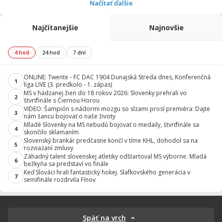
Načítať ďalšie
Najčítanejšie
Najnovšie
4 hod
24 hod
7 dní
ONLINE: Twente - FC DAC 1904 Dunajská Streda dnes, Konferenčná
1
liga LIVE (3. predkolo - 1. zápas)
MS v hádzanej žien do 18 rokov 2026: Slovenky prehrali vo
2
štvrťfinále s Čiernou Horou
VIDEO: Šampión s nádormi mozgu so slzami prosí premiéra: Dajte
3
nám šancu bojovať o naše životy
Mladé Slovenky na MS nebudú bojovať o medaily, štvrťfinále sa
4
skončilo sklamaním
Slovenský brankár predčasne končí v tíme KHL, dohodol sa na
5
rozviazaní zmluvy
Záhadný talent slovenskej atletiky odštartoval MS výborne. Mladá
6
bežkyňa sa predstaví vo finále
Keď Slováci hrali fantastický hokej. Slafkovského generácia v
7
semifinále rozdrvila Fínov
Späť na vrch