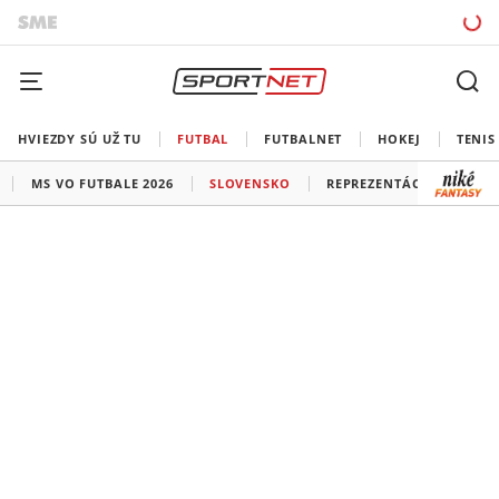
HVIEZDY SÚ UŽ TU
FUTBAL
FUTBALNET
HOKEJ
TENIS
MS VO FUTBALE 2026
SLOVENSKO
REPREZENTÁCIE
LIG