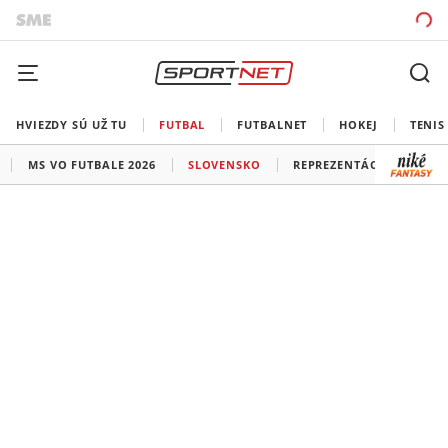
HVIEZDY SÚ UŽ TU
FUTBAL
FUTBALNET
HOKEJ
TENIS
MS VO FUTBALE 2026
SLOVENSKO
REPREZENTÁCIE
LIG