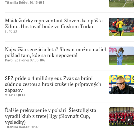
Titanilla Bőd
∙
st 16:15
∙
1
Mládežnícky reprezentant Slovenska opúšťa
Žilinu. Hosťovať bude vo fínskom Turku
št 10:23
Najväčšia senzácia leta? Slovan možno našiel
poklad tam, kde sa nik nepozeral
Pavol Spál
∙
dnes 07:00
∙
6
SFZ príde o 4 milióny eur. Zväz sa bráni
súdnou cestou a hrozí zrušenie prípravných
zápasov
st 14:39
∙
13
Ďalšie prekvapenie v pohári: Šiestoligista
vyradil klub z tretej ligy (Slovnaft Cup,
výsledky)
Titanilla Bőd
∙
ut 20:07