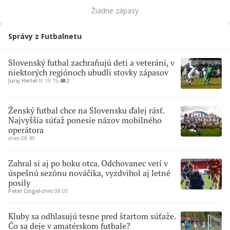
Žiadne zápasy
Správy z Futbalnetu
Slovenský futbal zachraňujú deti a veteráni, v
niektorých regiónoch ubudli stovky zápasov
Juraj Hertel
∙
št 19:15
∙
2
Ženský futbal chce na Slovensku ďalej rásť.
Najvyššia súťaž ponesie názov mobilného
operátora
dnes 08:49
Zahral si aj po boku otca. Odchovanec verí v
úspešnú sezónu nováčika, vyzdvihol aj letné
posily
Peter Cingel
∙
dnes 08:00
Kluby sa odhlasujú tesne pred štartom súťaže.
Čo sa deje v amatérskom futbale?