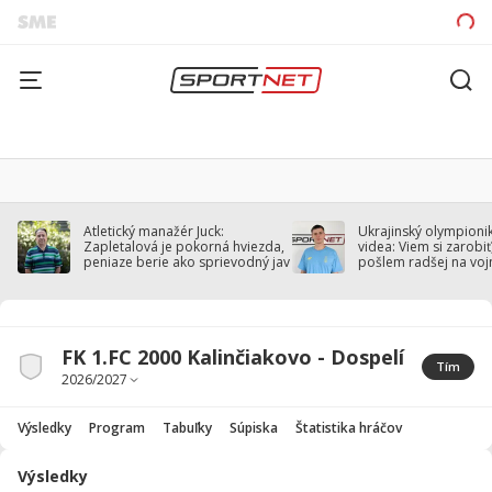
Atletický manažér Juck:
Ukrajinský olympionik
Zapletalová je pokorná hviezda,
videa: Viem si zarobiť,
peniaze berie ako sprievodný jav
pošlem radšej na voj
FK 1.FC 2000 Kalinčiakovo - Dospelí
Tím
Výsledky
Program
Tabuľky
Súpiska
Štatistika hráčov
Výsledky