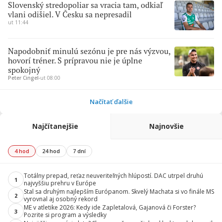
Slovenský stredopoliar sa vracia tam, odkiaľ
vlani odišiel. V Česku sa nepresadil
ut 11:44
Napodobniť minulú sezónu je pre nás výzvou,
hovorí tréner. S prípravou nie je úplne
spokojný
Peter Cingel
∙
ut 08:00
Načítať ďalšie
Najčítanejšie
Najnovšie
4 hod
24 hod
7 dní
Totálny prepad, reťaz neuveriteľných hlúpostí. DAC utrpel druhú
1
najvyššiu prehru v Európe
Stal sa druhým najlepším Európanom. Skvelý Machata si vo finále MS
2
vyrovnal aj osobný rekord
ME v atletike 2026: Kedy ide Zapletalová, Gajanová či Forster?
3
Pozrite si program a výsledky