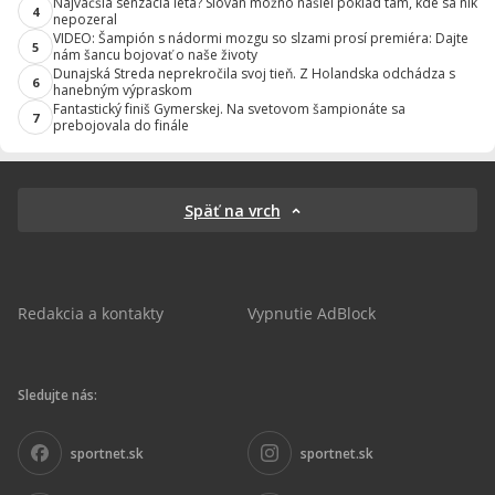
Najväčšia senzácia leta? Slovan možno našiel poklad tam, kde sa nik
4
nepozeral
VIDEO: Šampión s nádormi mozgu so slzami prosí premiéra: Dajte
5
nám šancu bojovať o naše životy
Dunajská Streda neprekročila svoj tieň. Z Holandska odchádza s
6
hanebným výpraskom
Fantastický finiš Gymerskej. Na svetovom šampionáte sa
7
prebojovala do finále
Späť na vrch
Redakcia a kontakty
Vypnutie AdBlock
Sledujte nás:
sportnet.sk
sportnet.sk