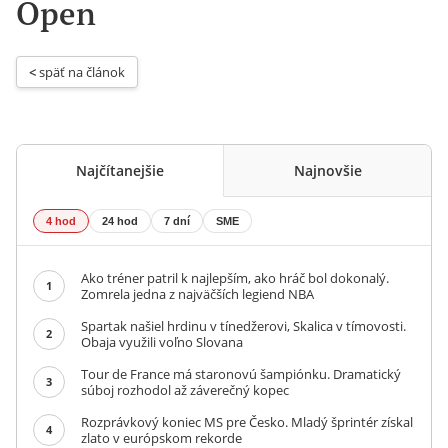
Open
< 
späť na článok
Najčítanejšie
Najnovšie
4 hod
24 hod
7 dní
SME
Ako tréner patril k najlepším, ako hráč bol dokonalý.
1
Zomrela jedna z najväčších legiend NBA
Spartak našiel hrdinu v tínedžerovi, Skalica v tímovosti.
2
Obaja využili voľno Slovana
Tour de France má staronovú šampiónku. Dramatický
3
súboj rozhodol až záverečný kopec
Rozprávkový koniec MS pre Česko. Mladý šprintér získal
4
zlato v európskom rekorde