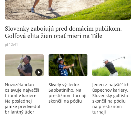
Slovenky zabojujú pred domácim publikom.
Golfová elita žien opäť mieri na Tále
pi 12:41
Novozélanďan
Skvelý výsledok
Jeden z najväčších
oslavuje najväčší
Sabbatiniho. Na
úspechov kariéry.
triumf v kariére.
prestížnom turnaji
Slovenský golfista
Na poslednej
skončil na pódiu
skončil na pódiu
jamke predviedol
na prestížnom
brilantný úder
turnaji