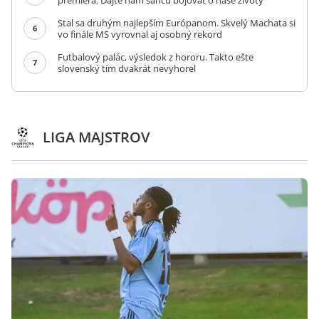
premiéra: Dajte nám šancu bojovať o naše životy
Stal sa druhým najlepším Európanom. Skvelý Machata si
6
vo finále MS vyrovnal aj osobný rekord
Futbalový palác, výsledok z hororu. Takto ešte
7
slovenský tím dvakrát nevyhorel
LIGA MAJSTROV