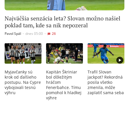
Najväčšia senzácia leta? Slovan možno našiel
poklad tam, kde sa nik nepozeral
Pavol Spál
∙
dnes 05:00
∙
26
Myjavčanky sú
Kapitán Škriniar
Trafil Slovan
krok od ďalšieho
bol dôležitým
jackpot? Rekordná
postupu. Na Cypre
hráčom
posila všetko
vybojovali tesnú
Fenerbahce. Tímu
zmenila, môže
výhru
pomohol k hladkej
zaplatiť sama seba
výhre