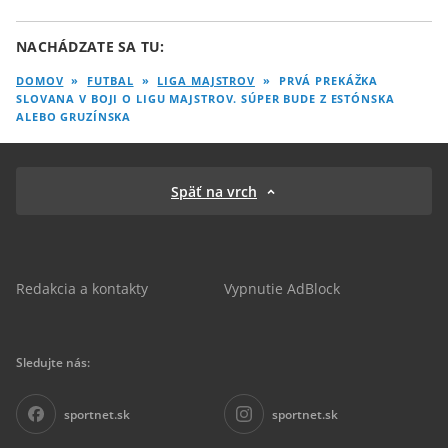
NACHÁDZATE SA TU:
DOMOV
»
FUTBAL
»
LIGA MAJSTROV
»
PRVÁ PREKÁŽKA
SLOVANA V BOJI O LIGU MAJSTROV. SÚPER BUDE Z ESTÓNSKA
ALEBO GRUZÍNSKA
Späť na vrch
Redakcia a kontakty
Vypnutie AdBlock
Sledujte nás:
sportnet.sk
sportnet.sk