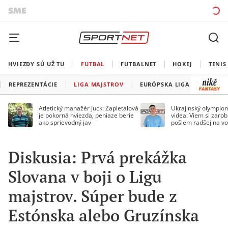
HVIEZDY SÚ UŽ TU
FUTBAL
FUTBALNET
HOKEJ
TENIS
REPREZENTÁCIE
LIGA MAJSTROV
EURÓPSKA LIGA
KONFE
Atletický manažér Juck: Zapletalová
Ukrajinský olympion
je pokorná hviezda, peniaze berie
videa: Viem si zarobi
ako sprievodný jav
pošlem radšej na vo
Diskusia: Prvá prekážka
Slovana v boji o Ligu
majstrov. Súper bude z
Estónska alebo Gruzínska