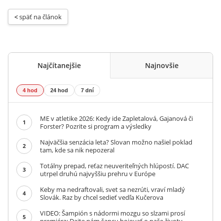
< 
späť na článok
Najčítanejšie
Najnovšie
4 hod
24 hod
7 dní
ME v atletike 2026: Kedy ide Zapletalová, Gajanová či
1
Forster? Pozrite si program a výsledky
Najväčšia senzácia leta? Slovan možno našiel poklad
2
tam, kde sa nik nepozeral
Totálny prepad, reťaz neuveriteľných hlúpostí. DAC
3
utrpel druhú najvyššiu prehru v Európe
Keby ma nedraftovali, svet sa nezrúti, vraví mladý
4
Slovák. Raz by chcel sedieť vedľa Kučerova
VIDEO: Šampión s nádormi mozgu so slzami prosí
5