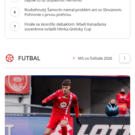
Lepšie to už dopadnúť nemohlo
Rozbehnutý Šamorín nemal problém ani so Slovanom,
6
Pohronie s prvou prehrou
Finále sa skončilo debaklom. Mladí Kanaďania
7
suverénne ovládli Hlinka Gretzky Cup
FUTBAL
MS vo futbale 2026