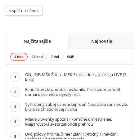
< 
späť na článok
Najčítanejšie
Najnovšie
4 hod
24 hod
7 dní
SME
ONLINE: MŠK Žilina - MFK Skalica dnes, Niké liga LIVE (3.
1
kolo)
Fanúšikov zlé obdobie nezlomilo. Prešovu znechutil
2
domácu premiéru bývalý hráč
Vyhrotený súboj na ženskej Tour. Neurobila som nič zlé,
3
bráni sa Chladoňovej rivalka
Mladé Slovenky spoznali konečné umiestnenie.
4
Majstrovstvá sveta zakončili prehrou
Dvojgólový hrdina, či nie? Žiaril 17-ročný Trnavčan:
5