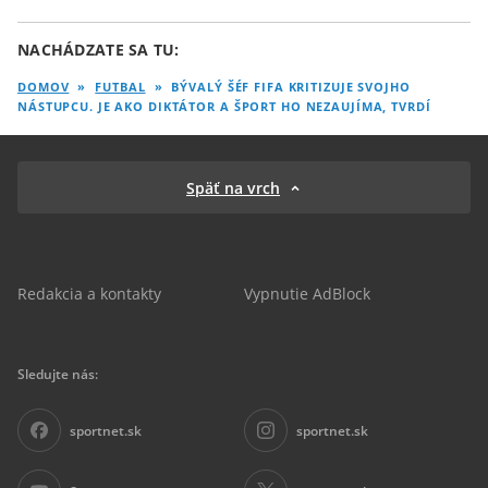
NACHÁDZATE SA TU:
DOMOV
»
FUTBAL
»
BÝVALÝ ŠÉF FIFA KRITIZUJE SVOJHO
NÁSTUPCU. JE AKO DIKTÁTOR A ŠPORT HO NEZAUJÍMA, TVRDÍ
Späť na vrch
Redakcia a kontakty
Vypnutie AdBlock
Sledujte nás:
sportnet.sk
sportnet.sk