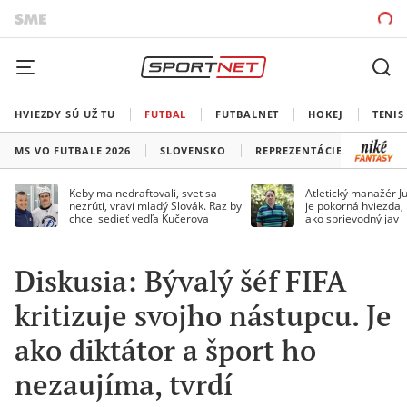
HVIEZDY SÚ UŽ TU
FUTBAL
FUTBALNET
HOKEJ
TENIS
MS VO FUTBALE 2026
SLOVENSKO
REPREZENTÁCIE
LIGA 
Keby ma nedraftovali, svet sa
Atletický manažér Ju
nezrúti, vraví mladý Slovák. Raz by
je pokorná hviezda,
chcel sedieť vedľa Kučerova
ako sprievodný jav
Diskusia: Bývalý šéf FIFA
kritizuje svojho nástupcu. Je
ako diktátor a šport ho
nezaujíma, tvrdí