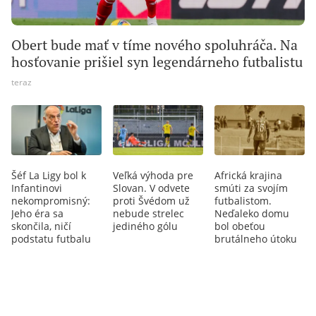
Obert bude mať v tíme nového spoluhráča. Na
hosťovanie prišiel syn legendárneho futbalistu
teraz
Šéf La Ligy bol k
Veľká výhoda pre
Africká krajina
Infantinovi
Slovan. V odvete
smúti za svojím
nekompromisný:
proti Švédom už
futbalistom.
Jeho éra sa
nebude strelec
Neďaleko domu
skončila, ničí
jediného gólu
bol obeťou
podstatu futbalu
brutálneho útoku