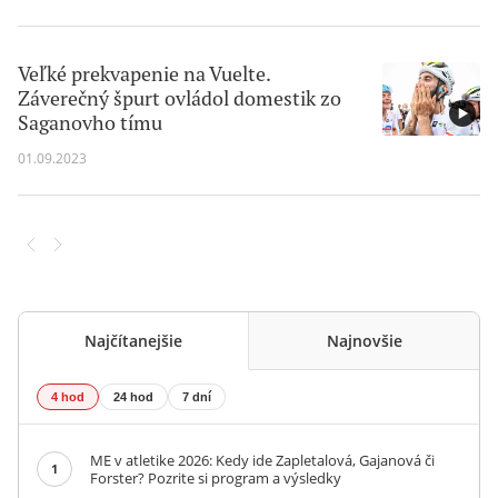
Veľké prekvapenie na Vuelte.
Záverečný špurt ovládol domestik zo
Saganovho tímu
01.09.2023
Najčítanejšie
Najnovšie
4 hod
24 hod
7 dní
ME v atletike 2026: Kedy ide Zapletalová, Gajanová či
1
Forster? Pozrite si program a výsledky