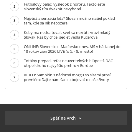
Futbalový palác, výsledok z hororu. Takto ešte
2
slovenský tím dvakrát nevyhorel
Najväčšia senzácia leta? Slovan možno našiel poklad
3
tam, kde sa nik nepozeral
Keby ma nedraftovali, svet sa nezrúti, vraví mladý
4
Slovák. Raz by chcel sedieť vedľa Kučerova
ONLINE: Slovensko - Maďarsko dnes, MS v hádzanej do
5
18 rokov žien 2026 LIVE (o 5. - 8. miesto)
Totálny prepad, reťaz neuveriteľných hlúpostí. DAC
6
utrpel druhú najvyššiu prehru v Európe
VIDEO: Šampión s nádormi mozgu so slzami prosí
7
premiéra: Dajte nám šancu bojovať o naše životy
Späť na vrch