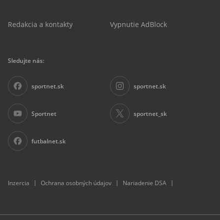
Redakcia a kontakty
Vypnutie AdBlock
Sledujte nás:
sportnet.sk
sportnet.sk
Sportnet
sportnet_sk
futbalnet.sk
|
|
|
Inzercia
Ochrana osobných údajov
Nariadenie DSA