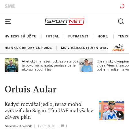
HVIEZDY SÚ UŽ TU
FUTBAL
FUTBALNET
HOKEJ
TENIS
HLINKA GRETZKY CUP 2026
MS V HÁDZANEJ ŽIEN U18 2026
HO
Atletický manažér Juck: Zapletalová
Ukrajinský olympion
je pokorná hviezda, peniaze berie
videa: Viem si zarobi
ako sprievodný jav
pošlem radšej na vo
Orluis Aular
Kedysi rozvážal jedlo, teraz mohol
zvíťaziť ako Sagan. Tím UAE mal však v
závere plán
Miroslav Kováčik
|
12.05.2026
|
1