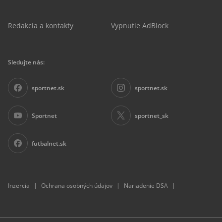
Redakcia a kontakty
Vypnutie AdBlock
Sledujte nás:
sportnet.sk
sportnet.sk
Sportnet
sportnet_sk
futbalnet.sk
|
|
|
Inzercia
Ochrana osobných údajov
Nariadenie DSA