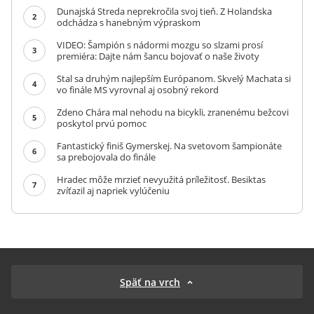
Dunajská Streda neprekročila svoj tieň. Z Holandska
2
odchádza s hanebným výpraskom
VIDEO: Šampión s nádormi mozgu so slzami prosí
3
premiéra: Dajte nám šancu bojovať o naše životy
Stal sa druhým najlepším Európanom. Skvelý Machata si
4
vo finále MS vyrovnal aj osobný rekord
Zdeno Chára mal nehodu na bicykli, zranenému bežcovi
5
poskytol prvú pomoc
Fantastický finiš Gymerskej. Na svetovom šampionáte
6
sa prebojovala do finále
Hradec môže mrzieť nevyužitá príležitosť. Besiktas
7
zvíťazil aj napriek vylúčeniu
Späť na vrch