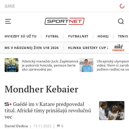
HVIEZDY SÚ UŽ TU
FUTBAL
FUTBALNET
HOKEJ
TENIS
MS V HÁDZANEJ ŽIEN U18 2026
HLINKA GRETZKY CUP 2026
LI
Atletický manažér Juck: Zapletalová
Ukrajinský olympion
je pokorná hviezda, peniaze berie
videa: Viem si zarobi
ako sprievodný jav
pošlem radšej na vo
Mondher Kebaier
Guédé im v Katare predpovedal
titul. Africké tímy prinášajú revolučnú
vec
Daniel Dedina
|
15.11.2022
|
6