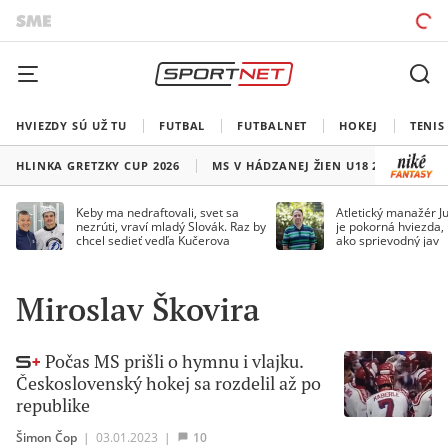
HVIEZDY SÚ UŽ TU
FUTBAL
FUTBALNET
HOKEJ
TENIS
HLINKA GRETZKY CUP 2026
MS V HÁDZANEJ ŽIEN U18 2026
HO
Keby ma nedraftovali, svet sa
Atletický manažér Ju
nezrúti, vraví mladý Slovák. Raz by
je pokorná hviezda,
chcel sedieť vedľa Kučerova
ako sprievodný jav
Miroslav Škovira
Počas MS prišli o hymnu i vlajku.
Československý hokej sa rozdelil až po
republike
Šimon Čop
|
03.01.2023
|
10