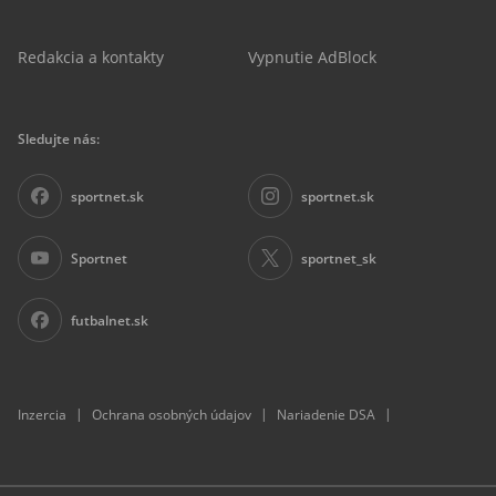
Redakcia a kontakty
Vypnutie AdBlock
Sledujte nás:
sportnet.sk
sportnet.sk
Sportnet
sportnet_sk
futbalnet.sk
|
|
|
Inzercia
Ochrana osobných údajov
Nariadenie DSA