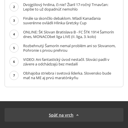
Dvojgólový hrdina, či nie? Žiaril 17-ročný Trnavčan:
2
Lepšie to už dopadnúť nemohlo
Finále sa skončilo debaklom. Mladí Kanaďania
3
suverénne ovládli Hlinka Gretzky Cup
ONLINE: ŠK Slovan Bratislava B - FC ŠTK 1914 Šamorín
4
dnes, MONACObet liga LIVE (II. liga, 3. kolo)
Rozbehnutý Šamorín nemal problém ani so Slovanom,
5
Pohronie s prvou prehrou
VIDEO: Ani fantastický úvod nestačil. Slováci padli v
6
závere a odchádzajú bez medailí
Obhajoba striebra i svetová líderka. Slovensko bude
7
mať na ME aj prvú maratónkyňu
Späť na vrch