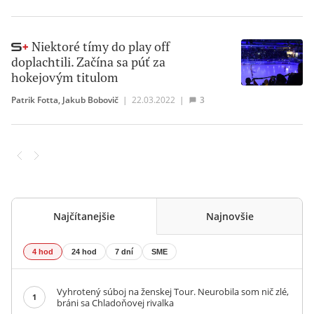
Niektoré tímy do play off
doplachtili. Začína sa púť za
hokejovým titulom
Patrik Fotta
,
Jakub Bobovič
|
22.03.2022
|
3
Najčítanejšie
Najnovšie
4 hod
24 hod
7 dní
SME
Vyhrotený súboj na ženskej Tour. Neurobila som nič zlé,
1
bráni sa Chladoňovej rivalka