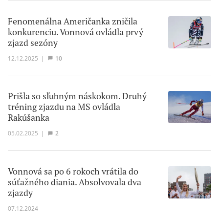
Fenomenálna Američanka zničila
konkurenciu. Vonnová ovládla prvý
zjazd sezóny
12.12.2025
|
10
Prišla so sľubným náskokom. Druhý
tréning zjazdu na MS ovládla
Rakúšanka
05.02.2025
|
2
Vonnová sa po 6 rokoch vrátila do
súťažného diania. Absolvovala dva
zjazdy
07.12.2024