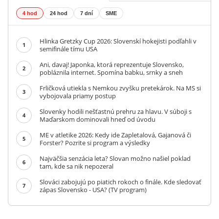
4 hod
24 hod
7 dní
SME
Hlinka Gretzky Cup 2026: Slovenskí hokejisti podľahli v
1
semifinále tímu USA
Ani, davaj! Japonka, ktorá reprezentuje Slovensko,
2
pobláznila internet. Spomína babku, srnky a sneh
Frličková utiekla s Nemkou zvyšku pretekárok. Na MS si
3
vybojovala priamy postup
Slovenky hodili nešťastnú prehru za hlavu. V súboji s
4
Maďarskom dominovali hneď od úvodu
ME v atletike 2026: Kedy ide Zapletalová, Gajanová či
5
Forster? Pozrite si program a výsledky
Najväčšia senzácia leta? Slovan možno našiel poklad
6
tam, kde sa nik nepozeral
Slováci zabojujú po piatich rokoch o finále. Kde sledovať
7
zápas Slovensko - USA? (TV program)