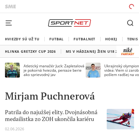
HVIEZDY SÚ UŽ TU
FUTBAL
FUTBALNET
HOKEJ
TENIS
HLINKA GRETZKY CUP 2026
MS V HÁDZANEJ ŽIEN U18 2026
HO
Atletický manažér Juck: Zapletalová
Ukrajinský olympion
je pokorná hviezda, peniaze berie
videa: Viem si zarobi
ako sprievodný jav
pošlem radšej na vo
Mirjam Puchnerová
Patrila do najužšej elity. Dvojnásobná
medailistka zo ZOH ukončila kariéru
02.06.2026