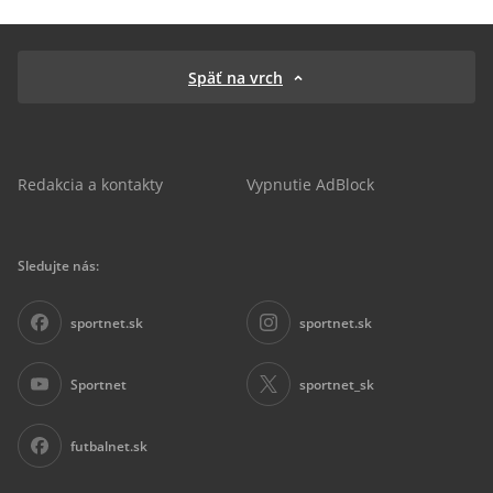
Späť na vrch
Redakcia a kontakty
Vypnutie AdBlock
Sledujte nás:
sportnet.sk
sportnet.sk
Sportnet
sportnet_sk
futbalnet.sk