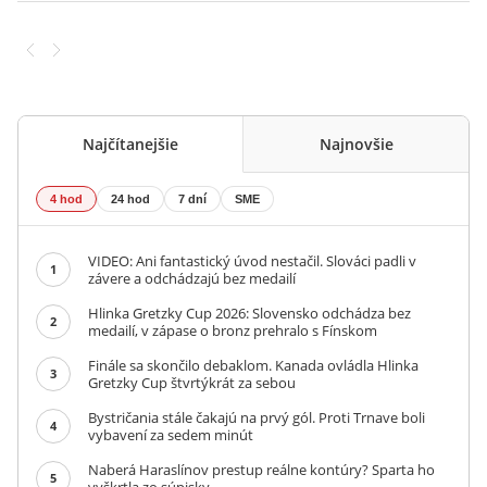
Najčítanejšie
Najnovšie
4 hod
24 hod
7 dní
SME
VIDEO: Ani fantastický úvod nestačil. Slováci padli v
1
závere a odchádzajú bez medailí
Hlinka Gretzky Cup 2026: Slovensko odchádza bez
2
medailí, v zápase o bronz prehralo s Fínskom
Finále sa skončilo debaklom. Kanada ovládla Hlinka
3
Gretzky Cup štvrtýkrát za sebou
Bystričania stále čakajú na prvý gól. Proti Trnave boli
4
vybavení za sedem minút
Naberá Haraslínov prestup reálne kontúry? Sparta ho
5