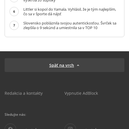
vyškrtla zo súpisky
Littler si kopol do Yamala. Vyhlásil, že je tým najlepším,
6
čo sa v športe dá nájsť
Slovensko pobláznila svojou autentickosťou. Švrček sa
7
zlepšila o 9 sekúnd a umiestnila sa v TOP 10
Späť na vrch
Redakcia a kontakty
Vypnutie AdBlock
Sledujte nás: