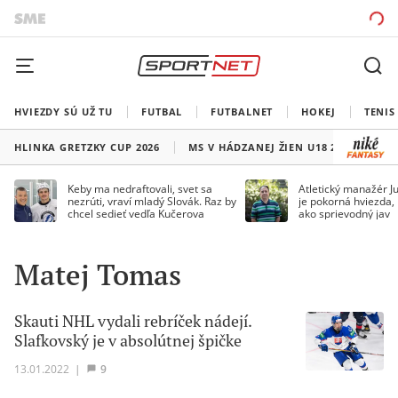
HVIEZDY SÚ UŽ TU
FUTBAL
FUTBALNET
HOKEJ
TENIS
HLINKA GRETZKY CUP 2026
MS V HÁDZANEJ ŽIEN U18 2026
HO
Keby ma nedraftovali, svet sa
Atletický manažér Ju
nezrúti, vraví mladý Slovák. Raz by
je pokorná hviezda,
chcel sedieť vedľa Kučerova
ako sprievodný jav
Matej Tomas
Skauti NHL vydali rebríček nádejí.
Slafkovský je v absolútnej špičke
13.01.2022
|
9