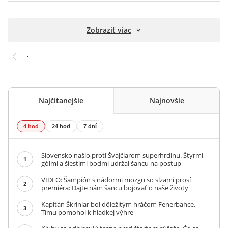
Zobraziť viac
Najčítanejšie
Najnovšie
4 hod
24 hod
7 dní
Slovensko našlo proti Švajčiarom superhrdinu. Štyrmi
1
gólmi a šiestimi bodmi udržal šancu na postup
VIDEO: Šampión s nádormi mozgu so slzami prosí
2
premiéra: Dajte nám šancu bojovať o naše životy
Kapitán Škriniar bol dôležitým hráčom Fenerbahce.
3
Tímu pomohol k hladkej výhre