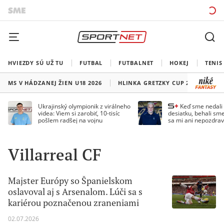
HVIEZDY SÚ UŽ TU
FUTBAL
FUTBALNET
HOKEJ
TENIS
MS V HÁDZANEJ ŽIEN U18 2026
HLINKA GRETZKY CUP 2026
LI
Ukrajinský olympionik z virálneho
Keď sme nedal
videa: Viem si zarobiť, 10-tisíc
desiatku, behali sme
pošlem radšej na vojnu
sa mi ani nepozdrav
Droppa
Villarreal CF
Majster Európy so Španielskom
oslavoval aj s Arsenalom. Lúči sa s
kariérou poznačenou zraneniami
02.07.2026