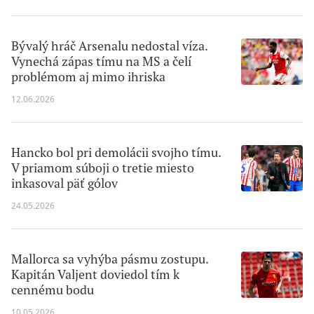
Bývalý hráč Arsenalu nedostal víza.
Vynechá zápas tímu na MS a čelí
problémom aj mimo ihriska
12.06.2026
Hancko bol pri demolácii svojho tímu.
V priamom súboji o tretie miesto
inkasoval päť gólov
24.05.2026
Mallorca sa vyhýba pásmu zostupu.
Kapitán Valjent doviedol tím k
cennému bodu
10.05.2026