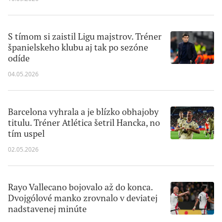
S tímom si zaistil Ligu majstrov. Tréner
španielskeho klubu aj tak po sezóne
odíde
04.05.2026
Barcelona vyhrala a je blízko obhajoby
titulu. Tréner Atlética šetril Hancka, no
tím uspel
02.05.2026
Rayo Vallecano bojovalo až do konca.
Dvojgólové manko zrovnalo v deviatej
nadstavenej minúte