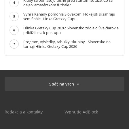
Kluby sa odhlasujú tesne pred štartom súťaže. Čo sa
4
deje v amatérskom futbale?
Výhra Kanady pomohla Slovákom. Hokejisti si zahrajú
5
semifinále Hlinka Gretzky Cupu
Hlinka Gretzky Cup 2026: Slovensko zdolalo Švajčiarov a
6
priblížilo sa k postupu
Program, výsledky, tabuľky, skupiny - Slovensko na
7
turnaji Hlinka Gretzky Cup 2026
Späť na vrch
Redakcia a kontakty
Vypnutie AdBlock