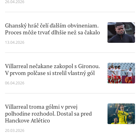
26.04.2026
Ghanský hráč čelí ďalším obvineniam.
Proces môže trvať dlhšie než sa čakalo
13.04.2026
Villarreal nečakane zakopol s Gironou.
V prvom polčase si strelil vlastný gól
06.04.2026
Villarreal troma gólmi v prvej
polhodine rozhodol. Dostal sa pred
Hanckove Atlético
20.03.2026