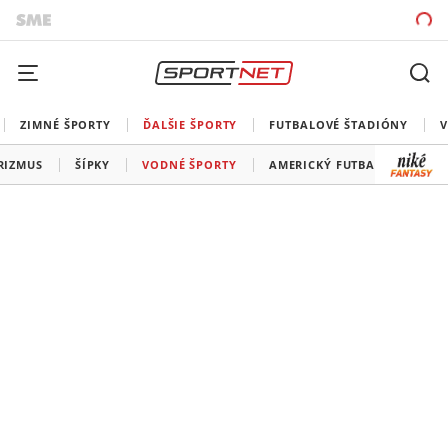
ZIMNÉ ŠPORTY
ĎALŠIE ŠPORTY
FUTBALOVÉ ŠTADIÓNY
V
RIZMUS
ŠÍPKY
VODNÉ ŠPORTY
AMERICKÝ FUTBAL
SNOO