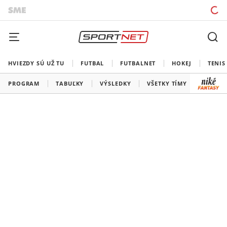
HVIEZDY SÚ UŽ TU
FUTBAL
FUTBALNET
HOKEJ
TENIS
PROGRAM
TABUĽKY
VÝSLEDKY
VŠETKY TÍMY
SLOVEN