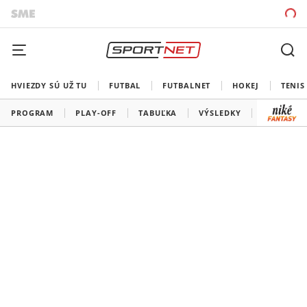
HVIEZDY SÚ UŽ TU
FUTBAL
FUTBALNET
HOKEJ
TENIS
PROGRAM
PLAY-OFF
TABUĽKA
VÝSLEDKY
ŠK SLOVA