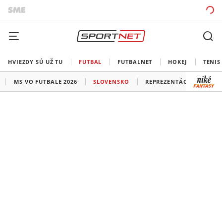
HVIEZDY SÚ UŽ TU
FUTBAL
FUTBALNET
HOKEJ
TENIS
MS VO FUTBALE 2026
SLOVENSKO
REPREZENTÁCIE
LIG