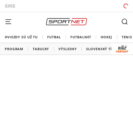
HVIEZDY SÚ UŽ TU
FUTBAL
FUTBALNET
HOKEJ
TENIS
PROGRAM
TABUĽKY
VÝSLEDKY
SLOVENSKÝ TÍM
VŠE