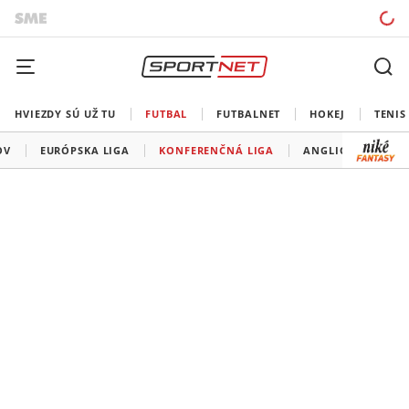
HVIEZDY SÚ UŽ TU
FUTBAL
FUTBALNET
HOKEJ
TENIS
OV
EURÓPSKA LIGA
KONFERENČNÁ LIGA
ANGLICKO
ŠP