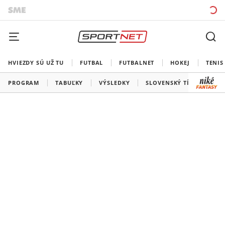
HVIEZDY SÚ UŽ TU
FUTBAL
FUTBALNET
HOKEJ
TENIS
PROGRAM
TABUĽKY
VÝSLEDKY
SLOVENSKÝ TÍM
VŠE