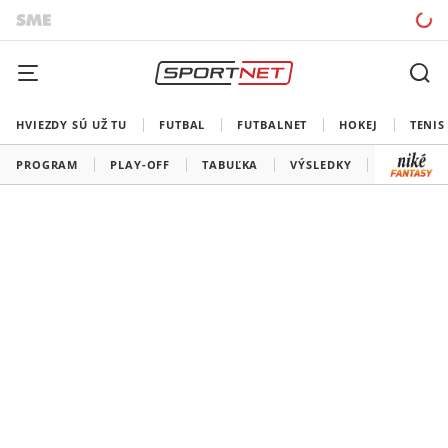
HVIEZDY SÚ UŽ TU
FUTBAL
FUTBALNET
HOKEJ
TENIS
PROGRAM
PLAY-OFF
TABUĽKA
VÝSLEDKY
ŠK SLOVA