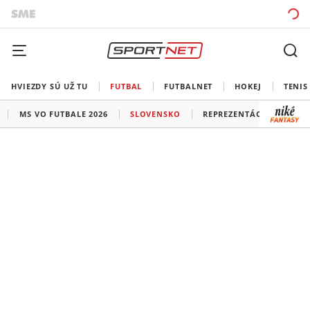
HVIEZDY SÚ UŽ TU
FUTBAL
FUTBALNET
HOKEJ
TENIS
MS VO FUTBALE 2026
SLOVENSKO
REPREZENTÁCIE
LIG