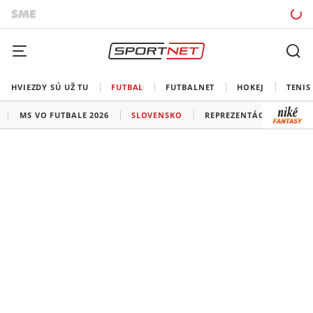
HVIEZDY SÚ UŽ TU
FUTBAL
FUTBALNET
HOKEJ
TENIS
MS VO FUTBALE 2026
SLOVENSKO
REPREZENTÁCIE
LIG