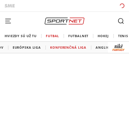
HVIEZDY SÚ UŽ TU
FUTBAL
FUTBALNET
HOKEJ
TENIS
OV
EURÓPSKA LIGA
KONFERENČNÁ LIGA
ANGLICKO
ŠP