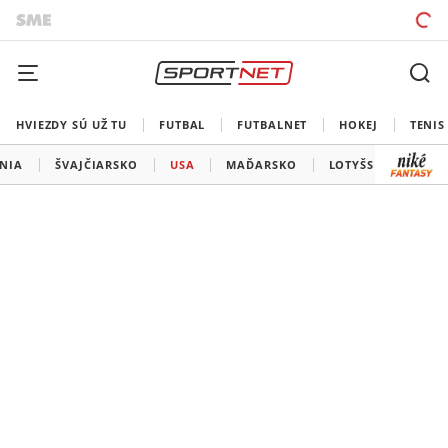
HVIEZDY SÚ UŽ TU
FUTBAL
FUTBALNET
HOKEJ
TENIS
ÁNIA
ŠVAJČIARSKO
USA
MAĎARSKO
LOTYŠSKO