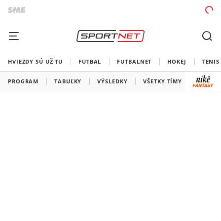
HVIEZDY SÚ UŽ TU
FUTBAL
FUTBALNET
HOKEJ
TENIS
PROGRAM
TABUĽKY
VÝSLEDKY
VŠETKY TÍMY
SLOVEN