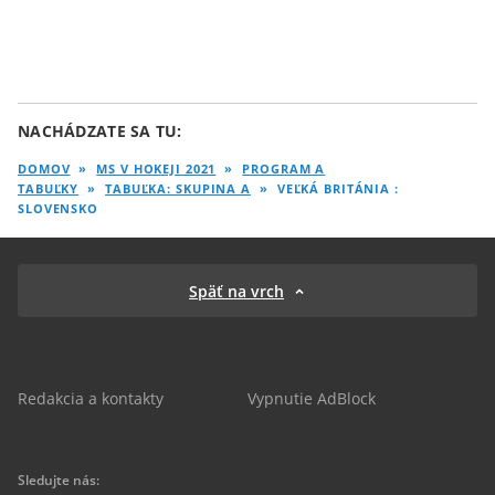
NACHÁDZATE SA TU:
Najčítanejšie
Najnovšie
DOMOV
»
MS V HOKEJI 2021
»
PROGRAM A
TABUĽKY
»
TABUĽKA: SKUPINA A
»
VEĽKÁ BRITÁNIA :
SLOVENSKO
4
24
7
hod
hod
dní
K
Späť na vrch
o
n
f
e
r
e
Redakcia a kontakty
Vypnutie AdBlock
n
č
n
á
l
Sledujte nás:
i