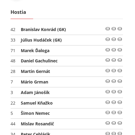
Hostia
Branislav Konrád
(GK)
42
Július Hudáček
(GK)
33
Marek Ďaloga
71
Daniel Gachulinec
48
Martin Gernát
28
Mário Grman
7
Adam Jánošík
3
Samuel Kňažko
22
Šimon Nemec
5
Mislav Rosandič
44
Peter Cehlárik
34