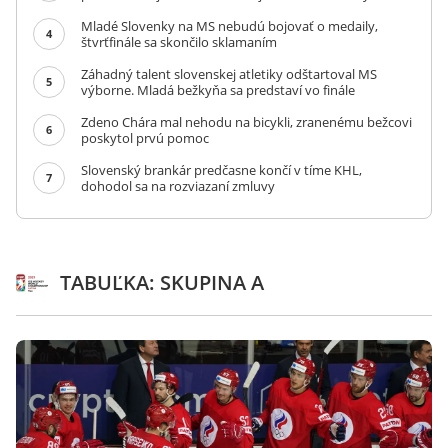
Mladé Slovenky na MS nebudú bojovať o medaily,
4
štvrťfinále sa skončilo sklamaním
Záhadný talent slovenskej atletiky odštartoval MS
5
výborne. Mladá bežkyňa sa predstaví vo finále
Zdeno Chára mal nehodu na bicykli, zranenému bežcovi
6
poskytol prvú pomoc
Slovenský brankár predčasne končí v tíme KHL,
7
dohodol sa na rozviazaní zmluvy
TABUĽKA: SKUPINA A