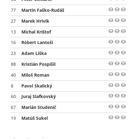
Martin Faško-Rudáš
77
Marek Hrivík
27
Michal Krištof
13
Róbert Lantoši
16
Adam Liška
23
Kristián Pospíšil
88
Miloš Roman
40
Pavol Skalický
8
Juraj Slafkovský
60
Marián Studenič
67
Matúš Sukel
19