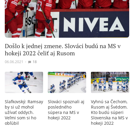
Došlo k jednej zmene. Slováci budú na MS v
hokeji 2022 čeliť aj Rusom
06.06.2021
∙
18
Slafkovský: Ramsay
Slováci spoznali aj
Vyhnú sa Čechom,
by si už mohol
posledného
Rusom aj Švédom.
užívať oddych.
súpera na MS v
Kto budú súperi
Veľmi som si ho
hokeji 2022
Slovenska na MS v
obľúbil
hokeji 2022