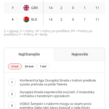
GBR
14
2
0
1
11
2
7
BLR
14
2
0
1
11
2
8
Z = zápasy, V = Výhry, VP = Výhry po predĺžení, PP = Prehry po
predĺžení, P = Prehry, B = Body
Najčítanejšie
Najnovšie
4 hod
24 hod
7 dní
Konferenčná liga: Dunajská Streda v treťom predkole
1
vysoko prehrala na pôde Twente
Dunajská Streda neprekročila svoj tieň. Z Holandska
2
odchádza s hanebným výpraskom
VIDEO: Šampión s nádormi mozgu so slzami prosí
3
premiéra: Dajte nám šancu bojovať o naše životy