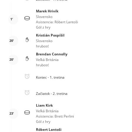
Marek Hrivík
Slovensko
1'
Asistencia: Róbert Lantoši
Gól z hry
Kristián Pospíšil
20'
Slovensko
hrubosť
Brendan Connolly
20'
Veľká Británia
hrubosť
Koniec - 1. tretina
Začiatok - 2. tretina
Liam Kirk
Veľká Británia
23'
Asistencia: Brett Perlini
Gól z hry
Róbert Lantoši