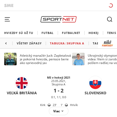
HVIEZDY SÚ UŽ TU
FUTBAL
FUTBALNET
HOKEJ
TENIS
VŠETKY ZÁPASY
TABUĽKA: SKUPINA A
TABUĽKA: SKU
Atletický manažér Juck: Zapletalová
Ukrajinský olympion
je pokorná hviezda, peniaze berie
videa: Viem si zarobi
ako sprievodný jav
pošlem radšej na vo
MS v hokeji 2021
23.05.2021,
Skupina A
1 - 2
VEĽKÁ BRITÁNIA
SLOVENSKO
0:1, 1:1, 0:0
Kirk
23
'
1
'
Hrivík
Viac