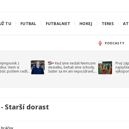
UŽ TU
FUTBAL
FUTBALNET
HOKEJ
TENIS
AT
PODCASTY
olympionik z
Keď sme nedali Nemcom
Prvý zá
idea: Viem si
desiatku, behali sme schody.
najvyšše
-tisíc pošlem radšej
Sutter sa mi ani nepozdravil,
výkopom
spomína Droppa
uzavret
- Starší dorast
a hráčov