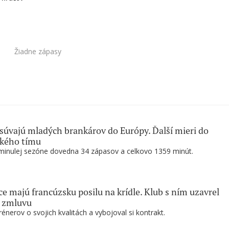
Žiadne zápasy
súvajú mladých brankárov do Európy. Ďalší mieri do
ského tímu
minulej sezóne dovedna 34 zápasov a celkovo 1359 minút.
e majú francúzsku posilu na krídle. Klub s ním uzavrel
ú zmluvu
rénerov o svojich kvalitách a vybojoval si kontrakt.