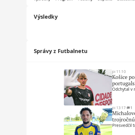
Výsledky
Správy z Futbalnetu
pi 11:10
Košice po
portugal
Odchytal v 
pi 13:17
∙
1
Michalovc
trojročn
Presvedčil t