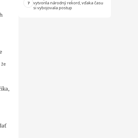
vytvorila národný rekord, vďaka času
7
si vybojovala postup
ch
e
 že
ika,
dať