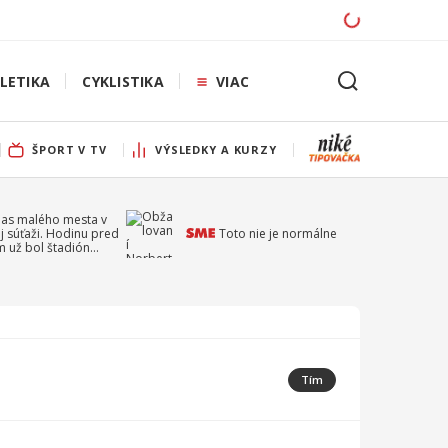
LETIKA
CYKLISTIKA
VIAC
ŠPORT V TV
VÝSLEDKY A KURZY
pas malého mesta v
j súťaži. Hodinu pred
Toto nie je normálne
 už bol štadión
ý
Tím