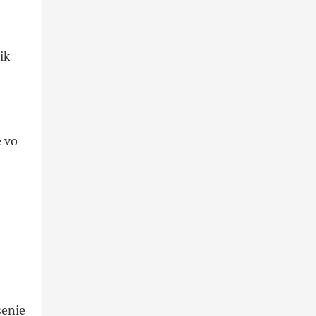
ik
e vo
šenie