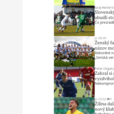
Juraj Hertel
∙
š
Slovenský
ubudli st
Čo prezradil
pi 08:49
Ženský fu
názov mo
Rekordné ná
„ženská ver
Peter Cingel
∙
Zahral si
vyzdvihol
Nekompromi
pi 20:02
∙
1
Žilina da
nový klu
Futbalista 