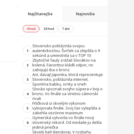
Najčítanejšie
Najnovšie
4 hod
24 hod
7 dní
Slovensko pobláznila svojou
autentickosťou. Švrček sa zlepšila o 9
1
sekúnd a umiestnila sa v TOP 10
Zbytočné fauly zrážali Slovákov na
kolená. Favoritovi kládli odpor, no
2
zabojujú iba o bronz
Ani, davaj! Japonka, ktorá reprezentuje
Slovensko, pobláznila internet.
3
Spomína babku, srnky a sneh
Slováci spoznali svojho súpera v boji o
bronz. Vo finále sa stretnú zámorskí
4
rivali
Frličková si skvelým výkonom
vybojovala finále. Svoj čas vylepšila a
5
zabehla sezónne maximum
Gymerská vytvorila vo finále nový
slovenský rekord. Od medaile ju delila
6
jediná priečka
Skvelý beh Bendovej. V rozbehu