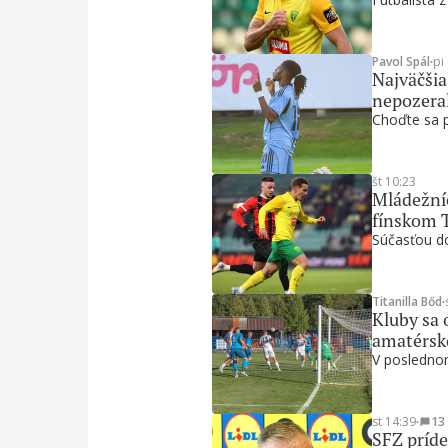
Pavol Spál
∙
pi
Najväčšia
nepozera
Choďte sa po
št 10:23
Mládežníc
fínskom 
Súčasťou do
Titanilla Bőd
∙
Kluby sa 
amatérsk
V poslednom
st 14:39
∙
13
SFZ príde