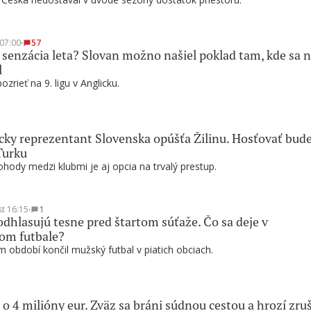
 07:00
∙
57
 senzácia leta? Slovan možno našiel poklad tam, kde sa n
l
zrieť na 9. ligu v Anglicku.
ky reprezentant Slovenska opúšťa Žilinu. Hosťovať bud
Turku
hody medzi klubmi je aj opcia na trvalý prestup.
st 16:15
∙
1
odhlasujú tesne pred štartom súťaže. Čo sa deje v
om futbale?
 období končil mužský futbal v piatich obciach.
 o 4 milióny eur. Zväz sa bráni súdnou cestou a hrozí zru