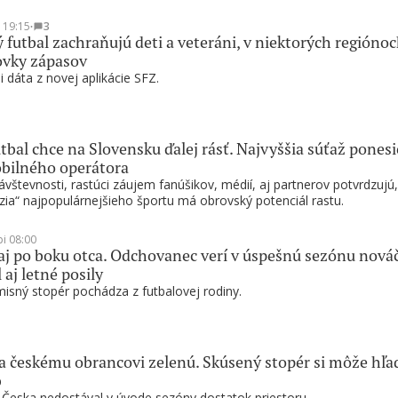
t 19:15
∙
3
 futbal zachraňujú deti a veteráni, v niektorých regióno
ovky zápasov
i dáta z novej aplikácie SFZ.
tbal chce na Slovensku ďalej rásť. Najvyššia súťaž ponesi
bilného operátora
vštevnosti, rastúci záujem fanúšikov, médií, aj partnerov potvrdzujú,
zia“ najpopulárnejšieho športu má obrovský potenciál rastu.
pi 08:00
 aj po boku otca. Odchovanec verí v úspešnú sezónu nováč
 aj letné posily
sný stopér pochádza z futbalovej rodiny.
la českému obrancovi zelenú. Skúsený stopér si môže hľa
b
z Česka nedostával v úvode sezóny dostatok priestoru.