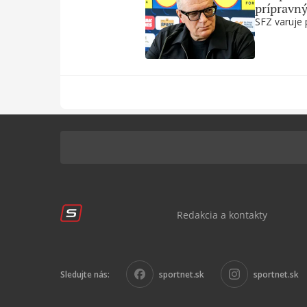
prípravn
SFZ varuje 
Redakcia a kontakty
Sledujte nás:
sportnet.sk
sportnet.sk