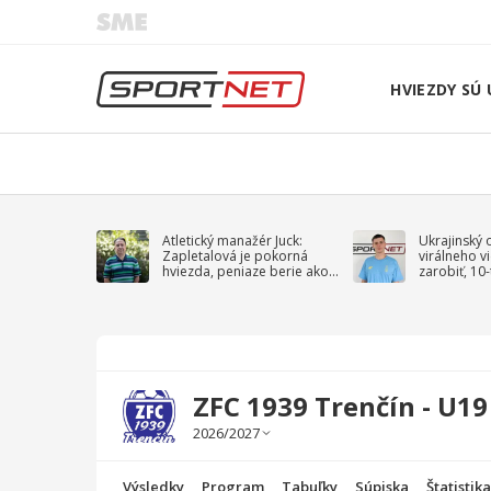
HVIEZDY SÚ 
Atletický manažér Juck:
Ukrajinský 
Zapletalová je pokorná
virálneho v
hviezda, peniaze berie ako
zarobiť, 10
sprievodný jav
na vojnu
ZFC 1939 Trenčín - U19 
Výsledky
Program
Tabuľky
Súpiska
Štatistik