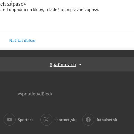
ých zápasov
pred dopadmi na kluby, mládež aj prípravné zápasy.
Načítať ďalšie
Späť na vrch
Vypnutie AdBlock
Sportnet
sportnet_sk
futbalnet.sk