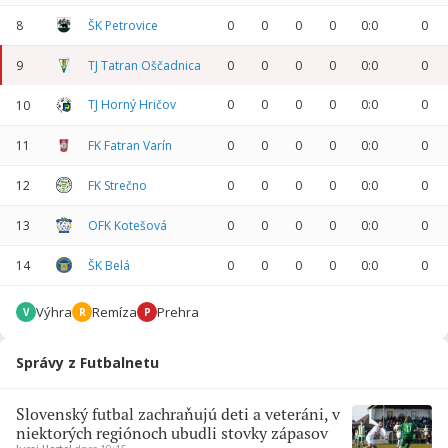
8
ŠK Petrovice
0
0
0
0
0:0
0
9
TJ Tatran Oščadnica
0
0
0
0
0:0
0
TJ Horný Hričov
0
0
0
0
0:0
0
10
11
FK Fatran Varín
0
0
0
0
0:0
0
12
FK Strečno
0
0
0
0
0:0
0
13
OFK Kotešová
0
0
0
0
0:0
0
14
ŠK Belá
0
0
0
0
0:0
0
Výhra
Remíza
Prehra
V
R
P
Správy z Futbalnetu
Slovenský futbal zachraňujú deti a veteráni, v
niektorých regiónoch ubudli stovky zápasov