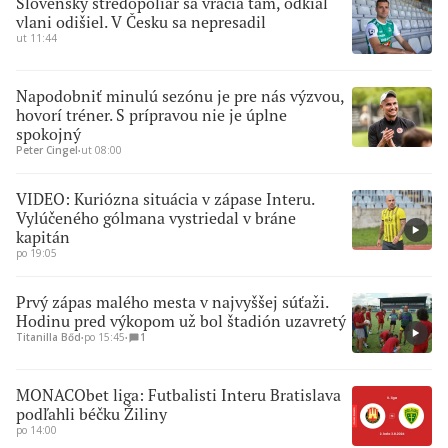
Slovenský stredopoliar sa vracia tam, odkiaľ
vlani odišiel. V Česku sa nepresadil
ut 11:44
Napodobniť minulú sezónu je pre nás výzvou,
hovorí tréner. S prípravou nie je úplne
spokojný
Peter Cingel
∙
ut 08:00
VIDEO: Kuriózna situácia v zápase Interu.
Vylúčeného gólmana vystriedal v bráne
kapitán
po 19:05
Prvý zápas malého mesta v najvyššej súťaži.
Hodinu pred výkopom už bol štadión uzavretý
Titanilla Bőd
∙
po 15:45
∙
1
MONACObet liga: Futbalisti Interu Bratislava
podľahli béčku Žiliny
po 14:00