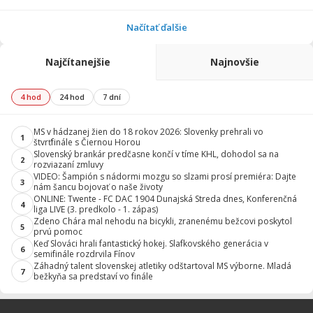
Načítať ďalšie
Najčítanejšie
Najnovšie
4 hod
24 hod
7 dní
MS v hádzanej žien do 18 rokov 2026: Slovenky prehrali vo
1
štvrťfinále s Čiernou Horou
Slovenský brankár predčasne končí v tíme KHL, dohodol sa na
2
rozviazaní zmluvy
VIDEO: Šampión s nádormi mozgu so slzami prosí premiéra: Dajte
3
nám šancu bojovať o naše životy
ONLINE: Twente - FC DAC 1904 Dunajská Streda dnes, Konferenčná
4
liga LIVE (3. predkolo - 1. zápas)
Zdeno Chára mal nehodu na bicykli, zranenému bežcovi poskytol
5
prvú pomoc
Keď Slováci hrali fantastický hokej. Slafkovského generácia v
6
semifinále rozdrvila Fínov
Záhadný talent slovenskej atletiky odštartoval MS výborne. Mladá
7
bežkyňa sa predstaví vo finále