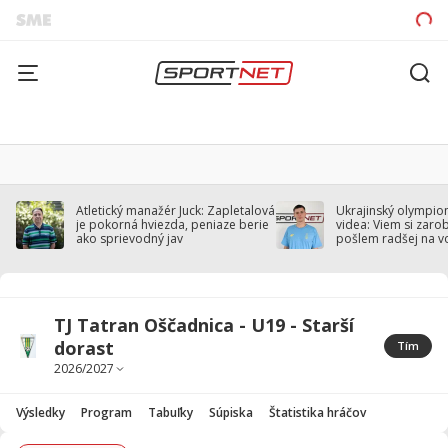
Atletický manažér Juck: Zapletalová
Ukrajinský olympion
je pokorná hviezda, peniaze berie
videa: Viem si zarobi
ako sprievodný jav
pošlem radšej na v
TJ Tatran Oščadnica - U19 - Starší
dorast
Tím
Výsledky
Program
Tabuľky
Súpiska
Štatistika hráčov