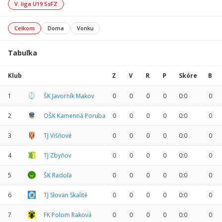
V. liga U19 SsFZ
Celkom
Doma
Vonku
Tabuľka
Klub
Z
V
R
P
Skóre
B
1
ŠK Javorník Makov
0
0
0
0
0:0
0
2
OŠK Kamenná Poruba
0
0
0
0
0:0
0
3
TJ Višňové
0
0
0
0
0:0
0
4
TJ Zbyňov
0
0
0
0
0:0
0
5
ŠK Radoľa
0
0
0
0
0:0
0
6
TJ Slovan Skalité
0
0
0
0
0:0
0
7
FK Polom Raková
0
0
0
0
0:0
0