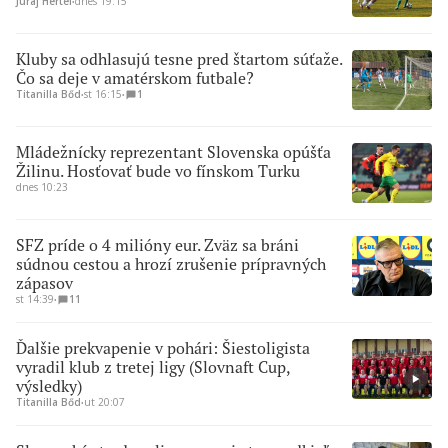
Juraj Hertel
∙
dnes 19:15
Kluby sa odhlasujú tesne pred štartom súťaže.
Čo sa deje v amatérskom futbale?
Titanilla Bőd
∙
st 16:15
∙
1
Mládežnícky reprezentant Slovenska opúšťa
Žilinu. Hosťovať bude vo fínskom Turku
dnes 10:23
SFZ príde o 4 milióny eur. Zväz sa bráni
súdnou cestou a hrozí zrušenie prípravných
zápasov
st 14:39
∙
11
Ďalšie prekvapenie v pohári: Šiestoligista
vyradil klub z tretej ligy (Slovnaft Cup,
výsledky)
Titanilla Bőd
∙
ut 20:07