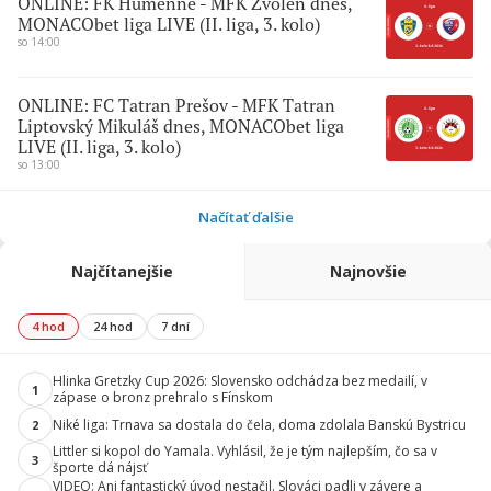
ONLINE: FK Humenné - MFK Zvolen dnes,
MONACObet liga LIVE (II. liga, 3. kolo)
so 14:00
ONLINE: FC Tatran Prešov - MFK Tatran
Liptovský Mikuláš dnes, MONACObet liga
LIVE (II. liga, 3. kolo)
so 13:00
Načítať ďalšie
Najčítanejšie
Najnovšie
4 hod
24 hod
7 dní
Hlinka Gretzky Cup 2026: Slovensko odchádza bez medailí, v
1
zápase o bronz prehralo s Fínskom
Niké liga: Trnava sa dostala do čela, doma zdolala Banskú Bystricu
2
Littler si kopol do Yamala. Vyhlásil, že je tým najlepším, čo sa v
3
športe dá nájsť
VIDEO: Ani fantastický úvod nestačil. Slováci padli v závere a