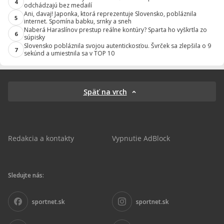
4
odchádzajú bez medailí
Ani, davaj! Japonka, ktorá reprezentuje Slovensko, pobláznila
5
internet. Spomína babku, srnky a sneh
Naberá Haraslínov prestup reálne kontúry? Sparta ho vyškrtla zo
6
súpisky
Slovensko pobláznila svojou autentickosťou. Švrček sa zlepšila o 9
7
sekúnd a umiestnila sa v TOP 10
Späť na vrch
Redakcia a kontakty
Vypnutie AdBlock
Sledujte nás:
sportnet.sk
sportnet.sk