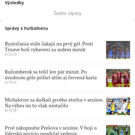
Výsledky
Žiadne zápasy
Správy z Futbalnetu
Bystričania stále čakajú na prvý gól. Proti
Trnave boli vybavení za sedem minút
so 22:22
Ružomberok sa tešil len pár minút. Po
úvodnom góle prišiel útlm aj červená karta
so 19:52
Michalovce sa dočkali prvého strelca v sezóne.
Na výhru im to však nestačilo
so 19:59
Prvé zakopnutie Prešova v sezóne. V boji o
líderskú pozíciu neudržal vedenie