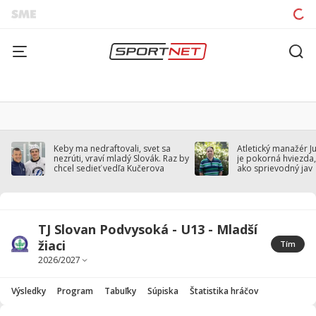
Keby ma nedraftovali, svet sa
Atletický manažér J
nezrúti, vraví mladý Slovák. Raz by
je pokorná hviezda,
chcel sedieť vedľa Kučerova
ako sprievodný jav
TJ Slovan Podvysoká - U13 - Mladší
žiaci
Tím
Výsledky
Program
Tabuľky
Súpiska
Štatistika hráčov