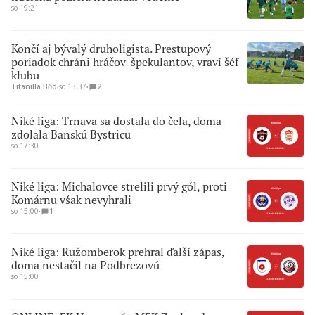
so 19:21
Končí aj bývalý druholigista. Prestupový
poriadok chráni hráčov-špekulantov, vraví šéf
klubu
Titanilla Bőd
∙
so 13:37
∙
2
Niké liga: Trnava sa dostala do čela, doma
zdolala Banskú Bystricu
so 17:30
Niké liga: Michalovce strelili prvý gól, proti
Komárnu však nevyhrali
so 15:00
∙
1
Niké liga: Ružomberok prehral ďalší zápas,
doma nestačil na Podbrezovú
so 15:00