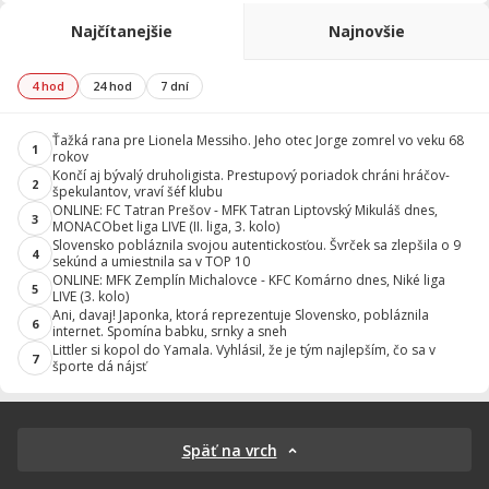
Najčítanejšie
Najnovšie
4 hod
24 hod
7 dní
Ťažká rana pre Lionela Messiho. Jeho otec Jorge zomrel vo veku 68
1
rokov
Končí aj bývalý druholigista. Prestupový poriadok chráni hráčov-
2
špekulantov, vraví šéf klubu
ONLINE: FC Tatran Prešov - MFK Tatran Liptovský Mikuláš dnes,
3
MONACObet liga LIVE (II. liga, 3. kolo)
Slovensko pobláznila svojou autentickosťou. Švrček sa zlepšila o 9
4
sekúnd a umiestnila sa v TOP 10
ONLINE: MFK Zemplín Michalovce - KFC Komárno dnes, Niké liga
5
LIVE (3. kolo)
Ani, davaj! Japonka, ktorá reprezentuje Slovensko, pobláznila
6
internet. Spomína babku, srnky a sneh
Littler si kopol do Yamala. Vyhlásil, že je tým najlepším, čo sa v
7
športe dá nájsť
Späť na vrch