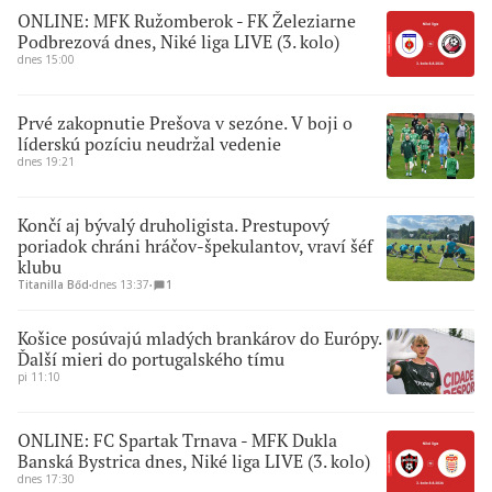
ONLINE: MFK Ružomberok - FK Železiarne
Podbrezová dnes, Niké liga LIVE (3. kolo)
dnes 15:00
Prvé zakopnutie Prešova v sezóne. V boji o
líderskú pozíciu neudržal vedenie
dnes 19:21
Končí aj bývalý druholigista. Prestupový
poriadok chráni hráčov-špekulantov, vraví šéf
klubu
Titanilla Bőd
∙
dnes 13:37
∙
1
Košice posúvajú mladých brankárov do Európy.
Ďalší mieri do portugalského tímu
pi 11:10
ONLINE: FC Spartak Trnava - MFK Dukla
Banská Bystrica dnes, Niké liga LIVE (3. kolo)
dnes 17:30