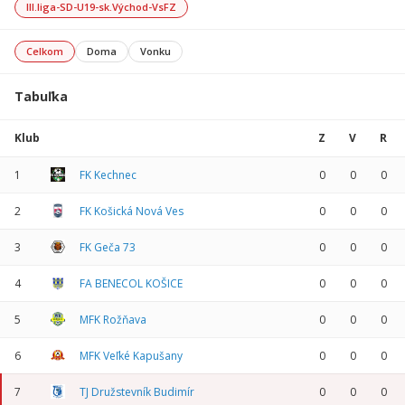
III.liga-SD-U19-sk.Východ-VsFZ
Celkom
Doma
Vonku
Tabuľka
Klub
Z
V
R
1
FK Kechnec
0
0
0
2
FK Košická Nová Ves
0
0
0
3
FK Geča 73
0
0
0
4
FA BENECOL KOŠICE
0
0
0
5
MFK Rožňava
0
0
0
6
MFK Veľké Kapušany
0
0
0
7
TJ Družstevník Budimír
0
0
0