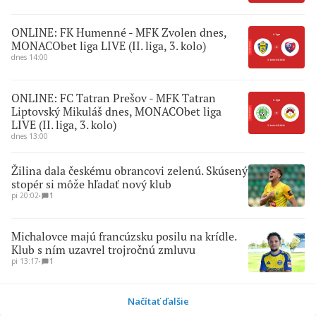
ONLINE: FK Humenné - MFK Zvolen dnes,
MONACObet liga LIVE (II. liga, 3. kolo)
dnes 14:00
ONLINE: FC Tatran Prešov - MFK Tatran
Liptovský Mikuláš dnes, MONACObet liga
LIVE (II. liga, 3. kolo)
dnes 13:00
Žilina dala českému obrancovi zelenú. Skúsený
stopér si môže hľadať nový klub
pi 20:02
∙
1
Michalovce majú francúzsku posilu na krídle.
Klub s ním uzavrel trojročnú zmluvu
pi 13:17
∙
1
Načítať ďalšie