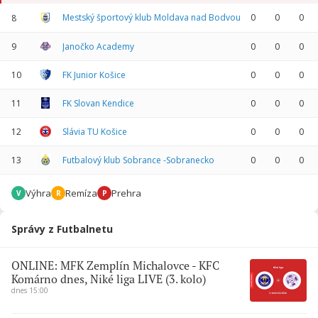
Mestský športový klub Moldava nad Bodvou
0
0
0
8
9
Janočko Academy
0
0
0
10
FK Junior Košice
0
0
0
11
FK Slovan Kendice
0
0
0
12
Slávia TU Košice
0
0
0
13
Futbalový klub Sobrance -Sobranecko
0
0
0
Výhra
Remíza
Prehra
V
R
P
Správy z Futbalnetu
ONLINE: MFK Zemplín Michalovce - KFC
Komárno dnes, Niké liga LIVE (3. kolo)
dnes 15:00