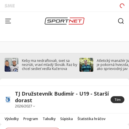
Keby ma nedraftovali, svet sa
Atletický manažér J
nezrúti, vraví mladý Slovák. Raz by
je pokorná hviezda,
chcel sedieť vedľa Kučerova
ako sprievodný jav
TJ Družstevník Budimír - U19 - Starší
dorast
Tím
Výsledky
Program
Tabuľky
Súpiska
Štatistika hráčov