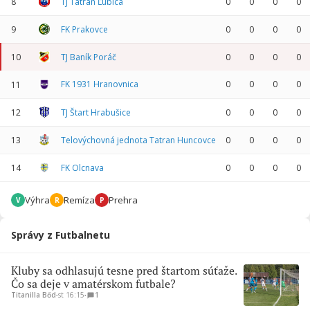
8
TJ Tatran Ľubica
0
0
0
0
9
FK Prakovce
0
0
0
0
10
TJ Baník Poráč
0
0
0
0
FK 1931 Hranovnica
0
0
0
0
11
12
TJ Štart Hrabušice
0
0
0
0
13
Telovýchovná jednota Tatran Huncovce
0
0
0
0
14
FK Olcnava
0
0
0
0
Výhra
Remíza
Prehra
V
R
P
Správy z Futbalnetu
Kluby sa odhlasujú tesne pred štartom súťaže.
Čo sa deje v amatérskom futbale?
Titanilla Bőd
∙
st 16:15
∙
1