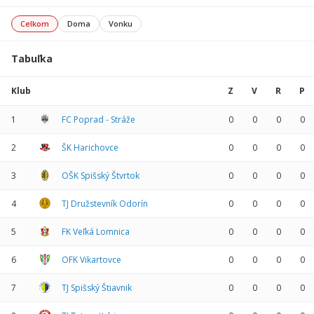
Celkom
Doma
Vonku
Tabuľka
Klub
Z
V
R
P
1
FC Poprad - Stráže
0
0
0
0
2
ŠK Harichovce
0
0
0
0
3
OŠK Spišský Štvrtok
0
0
0
0
4
TJ Družstevník Odorín
0
0
0
0
5
FK Veľká Lomnica
0
0
0
0
6
OFK Vikartovce
0
0
0
0
7
TJ Spišský Štiavnik
0
0
0
0