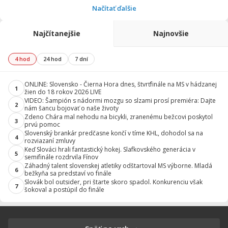
Načítať ďalšie
Najčítanejšie
Najnovšie
4 hod
24 hod
7 dní
ONLINE: Slovensko - Čierna Hora dnes, štvrťfinále na MS v hádzanej
1
žien do 18 rokov 2026 LIVE
VIDEO: Šampión s nádormi mozgu so slzami prosí premiéra: Dajte
2
nám šancu bojovať o naše životy
Zdeno Chára mal nehodu na bicykli, zranenému bežcovi poskytol
3
prvú pomoc
Slovenský brankár predčasne končí v tíme KHL, dohodol sa na
4
rozviazaní zmluvy
Keď Slováci hrali fantastický hokej. Slafkovského generácia v
5
semifinále rozdrvila Fínov
Záhadný talent slovenskej atletiky odštartoval MS výborne. Mladá
6
bežkyňa sa predstaví vo finále
Slovák bol outsider, pri štarte skoro spadol. Konkurenciu však
7
šokoval a postúpil do finále