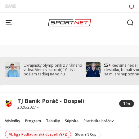
Ukrajinský olympionik z virálneho
Keď sme nedal
videa: Viem si zarobiť, 10-tisíc
desiatku, behali sm
pošlem radšej na vojnu
sa mi ani nepozdra
Droppa
TJ Baník Poráč - Dospelí
Tím
Výsledky
Program
Tabuľky
Súpiska
Štatistika hráčov
VI. liga Podtatranská dospelí VsFZ
Slovnaft Cup