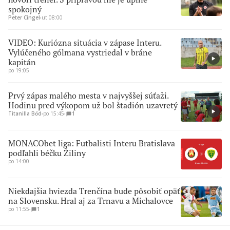
spokojný
Peter Cingel
∙
ut 08:00
VIDEO: Kuriózna situácia v zápase Interu.
Vylúčeného gólmana vystriedal v bráne
kapitán
po 19:05
Prvý zápas malého mesta v najvyššej súťaži.
Hodinu pred výkopom už bol štadión uzavretý
Titanilla Bőd
∙
po 15:45
∙
1
MONACObet liga: Futbalisti Interu Bratislava
podľahli béčku Žiliny
po 14:00
Niekdajšia hviezda Trenčína bude pôsobiť opäť
na Slovensku. Hral aj za Trnavu a Michalovce
po 11:55
∙
1