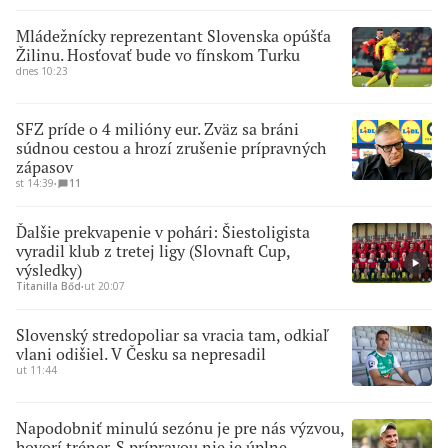
Mládežnícky reprezentant Slovenska opúšťa
Žilinu. Hosťovať bude vo fínskom Turku
dnes 10:23
SFZ príde o 4 milióny eur. Zväz sa bráni
súdnou cestou a hrozí zrušenie prípravných
zápasov
st 14:39
∙
11
Ďalšie prekvapenie v pohári: Šiestoligista
vyradil klub z tretej ligy (Slovnaft Cup,
výsledky)
Titanilla Bőd
∙
ut 20:07
Slovenský stredopoliar sa vracia tam, odkiaľ
vlani odišiel. V Česku sa nepresadil
ut 11:44
Napodobniť minulú sezónu je pre nás výzvou,
hovorí tréner. S prípravou nie je úplne