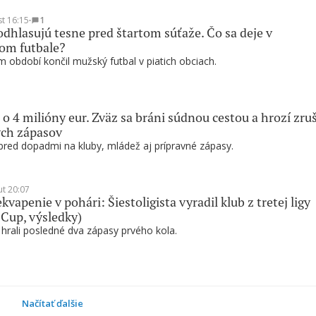
st 16:15
∙
1
odhlasujú tesne pred štartom súťaže. Čo sa deje v
om futbale?
 období končil mužský futbal v piatich obciach.
 o 4 milióny eur. Zväz sa bráni súdnou cestou a hrozí zru
ých zápasov
pred dopadmi na kluby, mládež aj prípravné zápasy.
ut 20:07
kvapenie v pohári: Šiestoligista vyradil klub z tretej ligy
 Cup, výsledky)
 hrali posledné dva zápasy prvého kola.
Načítať ďalšie