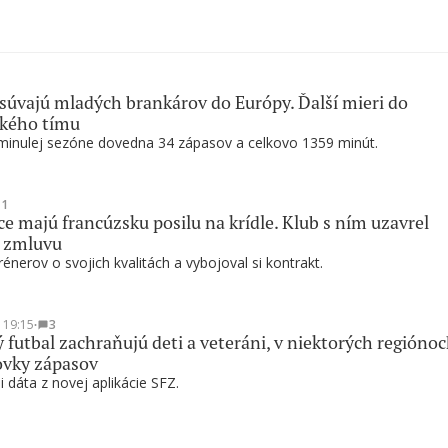
súvajú mladých brankárov do Európy. Ďalší mieri do
ského tímu
minulej sezóne dovedna 34 zápasov a celkovo 1359 minút.
1
e majú francúzsku posilu na krídle. Klub s ním uzavrel
ú zmluvu
rénerov o svojich kvalitách a vybojoval si kontrakt.
t 19:15
∙
3
 futbal zachraňujú deti a veteráni, v niektorých regióno
ovky zápasov
i dáta z novej aplikácie SFZ.