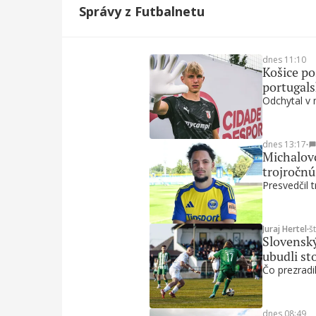
Správy z Futbalnetu
dnes 11:10
Košice po
portugal
Odchytal v 
dnes 13:17
∙
Michalovc
trojročn
Presvedčil t
Juraj Hertel
∙
š
Slovenský
ubudli st
Čo prezradil
dnes 08:49