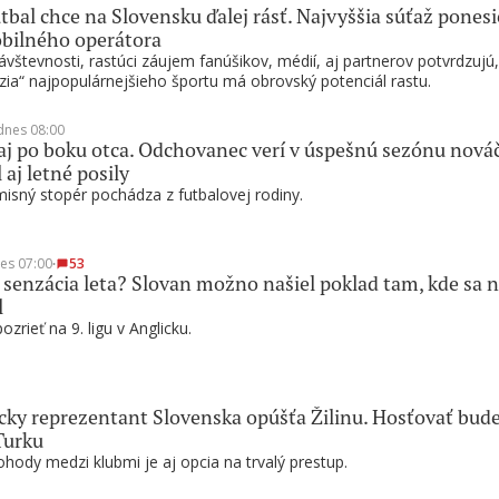
tbal chce na Slovensku ďalej rásť. Najvyššia súťaž ponesi
bilného operátora
vštevnosti, rastúci záujem fanúšikov, médií, aj partnerov potvrdzujú,
zia“ najpopulárnejšieho športu má obrovský potenciál rastu.
dnes 08:00
 aj po boku otca. Odchovanec verí v úspešnú sezónu nováč
 aj letné posily
sný stopér pochádza z futbalovej rodiny.
es 07:00
∙
53
 senzácia leta? Slovan možno našiel poklad tam, kde sa n
l
zrieť na 9. ligu v Anglicku.
ky reprezentant Slovenska opúšťa Žilinu. Hosťovať bud
Turku
hody medzi klubmi je aj opcia na trvalý prestup.