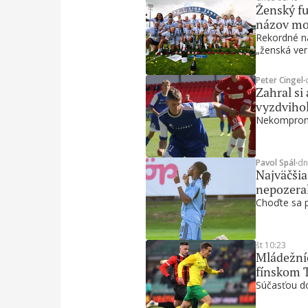
Ženský fu
názov mo
Rekordné ná
„ženská ver
Peter Cingel
∙
Zahral si
vyzdvihol
Nekompromi
Pavol Spál
∙
dn
Najväčšia
nepozera
Choďte sa po
št 10:23
Mládežníc
fínskom 
Súčasťou do