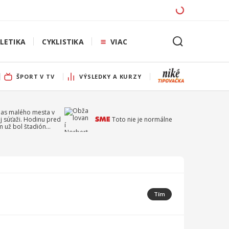
LETIKA
CYKLISTIKA
VIAC
ŠPORT V TV
VÝSLEDKY A KURZY
pas malého mesta v
j súťaži. Hodinu pred
Toto nie je normálne
 už bol štadión
ý
Tím