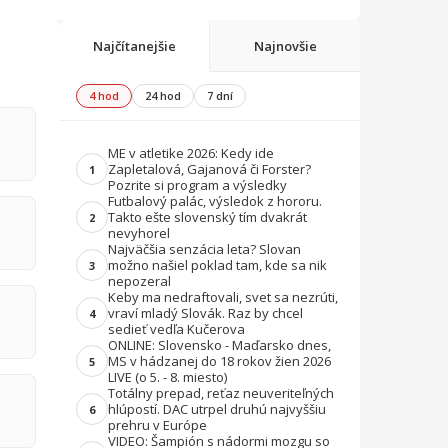
Najčítanejšie
Najnovšie
4 hod
24 hod
7 dní
ME v atletike 2026: Kedy ide
Zapletalová, Gajanová či Forster?
1
Pozrite si program a výsledky
Futbalový palác, výsledok z hororu.
Takto ešte slovenský tím dvakrát
2
nevyhorel
Najväčšia senzácia leta? Slovan
možno našiel poklad tam, kde sa nik
3
nepozeral
Keby ma nedraftovali, svet sa nezrúti,
vraví mladý Slovák. Raz by chcel
4
sedieť vedľa Kučerova
ONLINE: Slovensko - Maďarsko dnes,
MS v hádzanej do 18 rokov žien 2026
5
LIVE (o 5. - 8. miesto)
Totálny prepad, reťaz neuveriteľných
hlúpostí. DAC utrpel druhú najvyššiu
6
prehru v Európe
VIDEO: Šampión s nádormi mozgu so