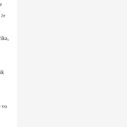
e
 že
ika,
ik
e vo