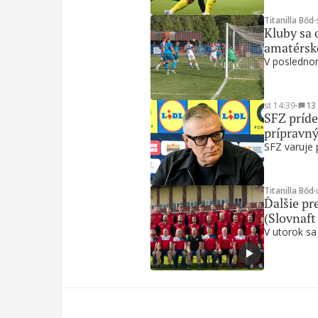
Titanilla Bőd
∙
Kluby sa 
amatérsk
V poslednom
st 14:39
∙
13
SFZ príde
prípravn
SFZ varuje 
Titanilla Bőd
∙
Ďalšie pre
(Slovnaft
V utorok sa