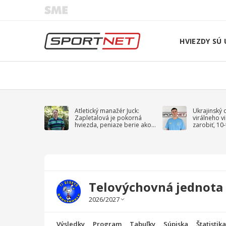
HVIEZDY SÚ 
Atletický manažér Juck:
Ukrajinský 
Zapletalová je pokorná
virálneho v
hviezda, peniaze berie ako
zarobiť, 10
sprievodný jav
na vojnu
Telovýchovná jednota B
Výsledky
Program
Tabuľky
Súpiska
Štatistik