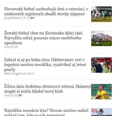
Slovenský futbal zachraňujú deti a veteráni, v
niektorých regiónoch ubudli stovky zápasov
Juraj Hertel
∙
št 19:15
∙
3
Ženský futbal chce na Slovensku ďalej rásť.
Najvyššia súťaž ponesie názov mobilného
operátora
dnes 08:49
Zahral si aj po boku otca. Odchovanec verí v
úspešnú sezónu nováčika, vyzdvihol aj letné
posily
Peter Cingel
∙
dnes 08:00
Žilina dala českému obrancovi zelenú. Skúsený
stopér si môže hľadať nový klub
dnes 20:02
∙
1
Najväčšia senzácia leta? Slovan možno našiel
poklad tam, kde sa nik nepozeral