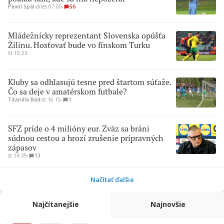
Pavol Spál
∙
dnes 07:00
∙
56
Mládežnícky reprezentant Slovenska opúšťa
Žilinu. Hosťovať bude vo fínskom Turku
št 10:23
Kluby sa odhlasujú tesne pred štartom súťaže.
Čo sa deje v amatérskom futbale?
Titanilla Bőd
∙
st 16:15
∙
1
SFZ príde o 4 milióny eur. Zväz sa bráni
súdnou cestou a hrozí zrušenie prípravných
zápasov
st 14:39
∙
13
Načítať ďalšie
Najčítanejšie
Najnovšie