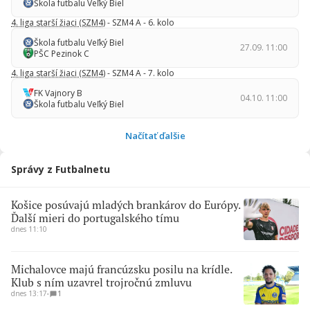
Škola futbalu Veľký Biel
4. liga starší žiaci (SZM4)
- SZM4 A - 6. kolo
Škola futbalu Veľký Biel
27.09. 11:00
PŠC Pezinok C
4. liga starší žiaci (SZM4)
- SZM4 A - 7. kolo
FK Vajnory B
04.10. 11:00
Škola futbalu Veľký Biel
Načítať ďalšie
Správy z Futbalnetu
Košice posúvajú mladých brankárov do Európy.
Ďalší mieri do portugalského tímu
dnes 11:10
Michalovce majú francúzsku posilu na krídle.
Klub s ním uzavrel trojročnú zmluvu
dnes 13:17
∙
1