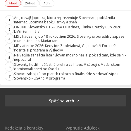
4 hod
24 hod
7 dní
Ani, davaj! Japonka, ktorá reprezentuje Slovensko, pobláznila
1
internet. Spomína babku, srnky a sneh
ONLINE: Slovensko U18 - USA U18 dnes, Hlinka Gretzky Cup 2026
2
LIVE (Semifinále)
MS v hádzanej do 18 rokov žien 2026: Slovenky si poradili v zápase
3
o umiestnenie s Maďarkami
ME v atletike 2026: Kedy ide Zapletalová, Gajanová či Forster?
4
Pozrite si program a výsledky
Najväčšia senzácia leta? Slovan možno našiel poklad tam, kde sa nik
5
nepozeral
Slovenky hodili nešťastnú prehru za hlavu. V súboji s Maďarskom
6
dominovali hneď od úvodu
Slováci zabojujú po piatich rokoch o finále. Kde sledovať zápas
7
Slovensko - USA? (TV program)
Späť na vrch
Redakcia a kontakty
Vypnutie AdBlock