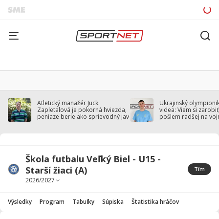
Atletický manažér Juck:
Ukrajinský olympionik
Zapletalová je pokorná hviezda,
videa: Viem si zarobiť,
peniaze berie ako sprievodný jav
pošlem radšej na voj
Škola futbalu Veľký Biel - U15 -
Starší žiaci (A)
Tím
Výsledky
Program
Tabuľky
Súpiska
Štatistika hráčov