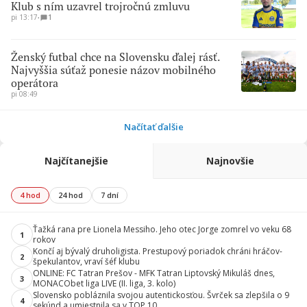
Klub s ním uzavrel trojročnú zmluvu
pi 13:17
∙
1
Ženský futbal chce na Slovensku ďalej rásť.
Najvyššia súťaž ponesie názov mobilného
operátora
pi 08:49
Načítať ďalšie
Najčítanejšie
Najnovšie
4 hod
24 hod
7 dní
Ťažká rana pre Lionela Messiho. Jeho otec Jorge zomrel vo veku 68
1
rokov
Končí aj bývalý druholigista. Prestupový poriadok chráni hráčov-
2
špekulantov, vraví šéf klubu
ONLINE: FC Tatran Prešov - MFK Tatran Liptovský Mikuláš dnes,
3
MONACObet liga LIVE (II. liga, 3. kolo)
Slovensko pobláznila svojou autentickosťou. Švrček sa zlepšila o 9
4
sekúnd a umiestnila sa v TOP 10