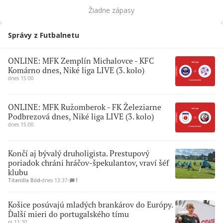
Žiadne zápasy
Správy z Futbalnetu
ONLINE: MFK Zemplín Michalovce - KFC
Komárno dnes, Niké liga LIVE (3. kolo)
dnes 15:00
ONLINE: MFK Ružomberok - FK Železiarne
Podbrezová dnes, Niké liga LIVE (3. kolo)
dnes 15:00
Končí aj bývalý druholigista. Prestupový
poriadok chráni hráčov-špekulantov, vraví šéf
klubu
Titanilla Bőd
∙
dnes 13:37
∙
1
Košice posúvajú mladých brankárov do Európy.
Ďalší mieri do portugalského tímu
pi 11:10