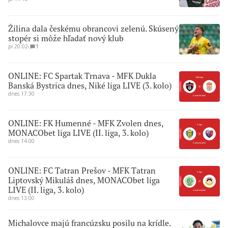
Žilina dala českému obrancovi zelenú. Skúsený
stopér si môže hľadať nový klub
pi 20:02
∙
1
ONLINE: FC Spartak Trnava - MFK Dukla
Banská Bystrica dnes, Niké liga LIVE (3. kolo)
dnes 17:30
ONLINE: FK Humenné - MFK Zvolen dnes,
MONACObet liga LIVE (II. liga, 3. kolo)
dnes 14:00
ONLINE: FC Tatran Prešov - MFK Tatran
Liptovský Mikuláš dnes, MONACObet liga
LIVE (II. liga, 3. kolo)
dnes 13:00
Michalovce majú francúzsku posilu na krídle.