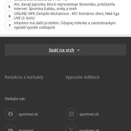
Ani, davaj! Japonka, ktorá reprezentuje Slovensko, pobláznila
5
internet. Spomína babku, srnky a sneh
ONLINE: MFK Zemplín Michalovce - KFC Komárno dnes, Niké liga
6
LIVE (3. kolo)
Infantino má ďalší problém. Údajnej milenke a zamestnankyni
7
vyplatil vysoké odstupné
Späť na vrch
Redakcia a kontakty
Vypnutie AdBlock
Sledujte nás:
sportnet.sk
sportnet.sk
Sportnet
sportnet_sk