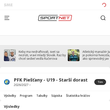
Keby ma nedraftovali, svet sa
Atletický manažér J
nezrúti, vraví mladý Slovák. Raz by
je pokorná hviezda,
chcel sedieť vedľa Kučerova
ako sprievodný jav
PFK Piešťany - U19 - Starší dorast
Tím
Výsledky
Program
Tabuľky
Súpiska
Štatistika hráčov
Výsledky