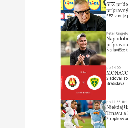
SFZ príde
prípravn
SFZ varuje 
Peter Cingel
∙
Napodobni
prípravou
Na lavičke t
po 14:00
MONACObet
Sledovali s
Bratislava -
po 11:55
∙
1
Niekdajši
Trnavu a
Stropkovčan