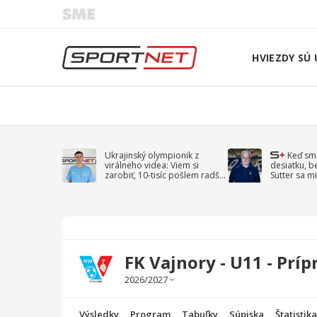
HVIEZDY SÚ 
Ukrajinský olympionik z
Keď sm
virálneho videa: Viem si
desiatku, b
zarobiť, 10-tisíc pošlem radšej
Sutter sa mi
na vojnu
spomína D
FK Vajnory - U11 - Príp
Výsledky
Program
Tabuľky
Súpiska
Štatistik