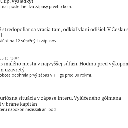
 Cup, výsledky)
 hrali posledné dva zápasy prvého kola.
 stredopoliar sa vracia tam, odkiaľ vlani odišiel. V Česku 
l
túpil na 12 súťažných zápasov.
po 15:45
∙
1
s malého mesta v najvyššej súťaži. Hodinu pred výkopo
ón uzavretý
bota odohrala prvý zápas v 1. lige pred 30 rokmi.
riózna situácia v zápase Interu. Vylúčeného gólmana
l v bráne kapitán
nteru napokon nezískali ani bod.