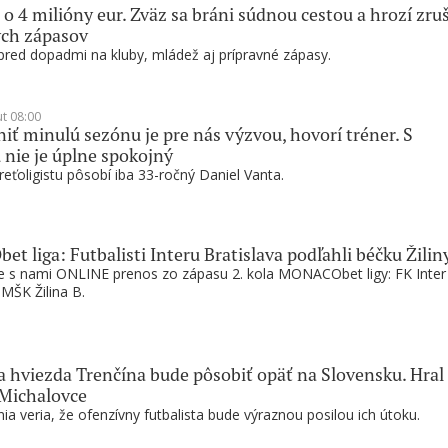
 o 4 milióny eur. Zväz sa bráni súdnou cestou a hrozí zru
ých zápasov
pred dopadmi na kluby, mládež aj prípravné zápasy.
ut 08:00
ť minulú sezónu je pre nás výzvou, hovorí tréner. S
 nie je úplne spokojný
reťoligistu pôsobí iba 33-ročný Daniel Vanta.
 liga: Futbalisti Interu Bratislava podľahli béčku Žilin
te s nami ONLINE prenos zo zápasu 2. kola MONACObet ligy: FK Inter
 MŠK Žilina B.
a hviezda Trenčína bude pôsobiť opäť na Slovensku. Hral 
 Michalovce
ia veria, že ofenzívny futbalista bude výraznou posilou ich útoku.