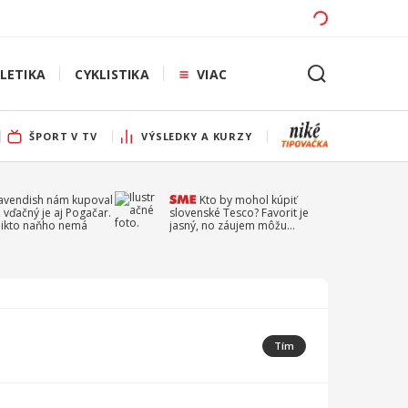
LETIKA
CYKLISTIKA
VIAC
ŠPORT V TV
VÝSLEDKY A KURZY
Cavendish nám kupoval
Kto by mohol kúpiť
 vďačný je aj Pogačar.
slovenské Tesco? Favorit je
 nikto naňho nemá
jasný, no záujem môžu
prejaviť aj ďalší
Tím