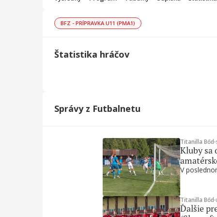
BFZ - PRÍPRAVKA U11 (PMA1)
Štatistika hráčov
Správy z Futbalnetu
Titanilla Bőd
∙
Kluby sa 
amatérsk
V poslednom
Titanilla Bőd
∙
Ďalšie pre