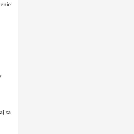
šenie
y
aj za