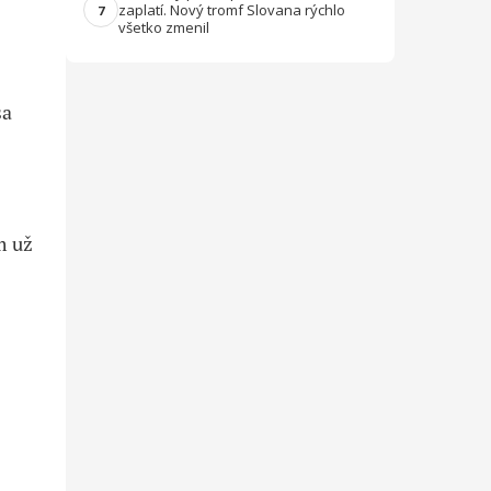
zaplatí. Nový tromf Slovana rýchlo
7
všetko zmenil
sa
m už