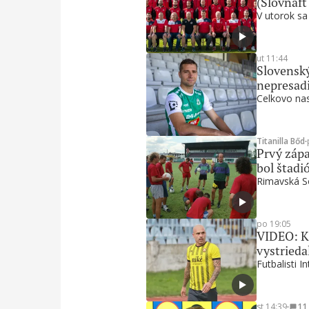
(Slovnaft
V utorok sa
ut 11:44
Slovenský
nepresadi
Celkovo nas
Titanilla Bőd
∙
Prvý zápa
bol štadi
Rimavská So
po 19:05
VIDEO: Ku
vystrieda
Futbalisti I
st 14:39
∙
11