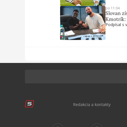
po 11:04
Slovan zí
Kmotrík:
Podpísal s 
Redakcia a kontakty