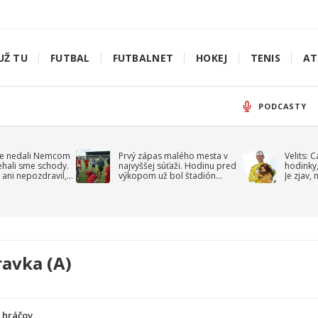
UŽ TU
FUTBAL
FUTBALNET
HOKEJ
TENIS
AT
PODCASTY
e nedali Nemcom
Prvý zápas malého mesta v
Velits: 
ehali sme schody.
najvyššej súťaži. Hodinu pred
hodinky,
 ani nepozdravil,
výkopom už bol štadión
Je zjav,
roppa
uzavretý
ravka (A)
a hráčov