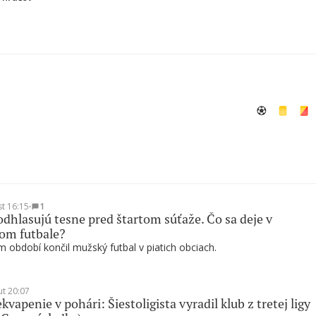
st 16:15
∙
1
odhlasujú tesne pred štartom súťaže. Čo sa deje v
om futbale?
 období končil mužský futbal v piatich obciach.
ut 20:07
kvapenie v pohári: Šiestoligista vyradil klub z tretej ligy