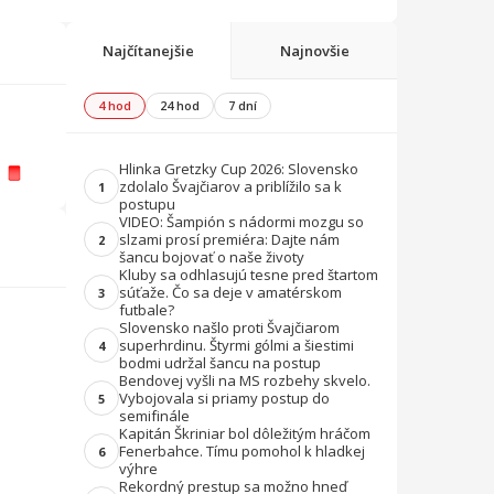
Najčítanejšie
Najnovšie
4 hod
24 hod
7 dní
Hlinka Gretzky Cup 2026: Slovensko
zdolalo Švajčiarov a priblížilo sa k
1
postupu
VIDEO: Šampión s nádormi mozgu so
slzami prosí premiéra: Dajte nám
2
šancu bojovať o naše životy
Kluby sa odhlasujú tesne pred štartom
súťaže. Čo sa deje v amatérskom
3
futbale?
Slovensko našlo proti Švajčiarom
superhrdinu. Štyrmi gólmi a šiestimi
4
bodmi udržal šancu na postup
Bendovej vyšli na MS rozbehy skvelo.
Vybojovala si priamy postup do
5
semifinále
Kapitán Škriniar bol dôležitým hráčom
Fenerbahce. Tímu pomohol k hladkej
6
výhre
Rekordný prestup sa možno hneď