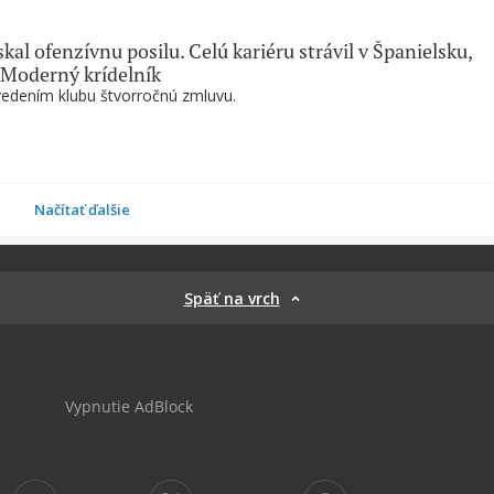
skal ofenzívnu posilu. Celú kariéru strávil v Španielsku,
 Moderný krídelník
vedením klubu štvorročnú zmluvu.
Načítať ďalšie
Späť na vrch
Vypnutie AdBlock