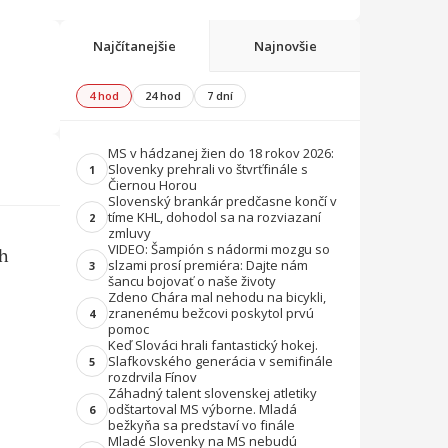
Najčítanejšie
Najnovšie
4 hod
24 hod
7 dní
MS v hádzanej žien do 18 rokov 2026:
Slovenky prehrali vo štvrťfinále s
1
Čiernou Horou
Slovenský brankár predčasne končí v
tíme KHL, dohodol sa na rozviazaní
2
zmluvy
VIDEO: Šampión s nádormi mozgu so
ch
slzami prosí premiéra: Dajte nám
3
šancu bojovať o naše životy
Zdeno Chára mal nehodu na bicykli,
zranenému bežcovi poskytol prvú
4
pomoc
Keď Slováci hrali fantastický hokej.
Slafkovského generácia v semifinále
5
rozdrvila Fínov
Záhadný talent slovenskej atletiky
odštartoval MS výborne. Mladá
6
bežkyňa sa predstaví vo finále
Mladé Slovenky na MS nebudú