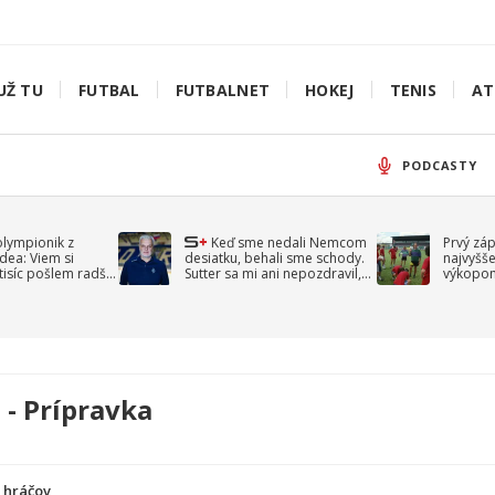
UŽ TU
FUTBAL
FUTBALNET
HOKEJ
TENIS
AT
PODCASTY
olympionik z
Keď sme nedali Nemcom
Prvý zá
idea: Viem si
desiatku, behali sme schody.
najvyšše
-tisíc pošlem radšej
Sutter sa mi ani nepozdravil,
výkopom
spomína Droppa
uzavret
 - Prípravka
a hráčov