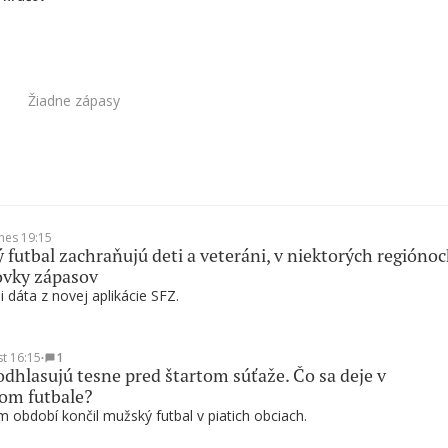
Žiadne zápasy
nes 19:15
 futbal zachraňujú deti a veteráni, v niektorých regióno
ovky zápasov
i dáta z novej aplikácie SFZ.
st 16:15
∙
1
odhlasujú tesne pred štartom súťaže. Čo sa deje v
om futbale?
 období končil mužský futbal v piatich obciach.