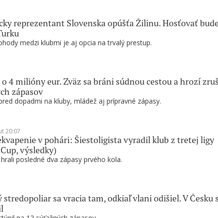
ky reprezentant Slovenska opúšťa Žilinu. Hosťovať bud
Turku
hody medzi klubmi je aj opcia na trvalý prestup.
 o 4 milióny eur. Zväz sa bráni súdnou cestou a hrozí zru
ých zápasov
pred dopadmi na kluby, mládež aj prípravné zápasy.
ut 20:07
kvapenie v pohári: Šiestoligista vyradil klub z tretej ligy
 Cup, výsledky)
 hrali posledné dva zápasy prvého kola.
 stredopoliar sa vracia tam, odkiaľ vlani odišiel. V Česku 
l
túpil na 12 súťažných zápasov.