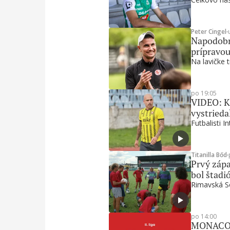
Peter Cingel
∙
Napodobni
prípravou
Na lavičke t
po 19:05
VIDEO: Ku
vystrieda
Futbalisti I
Titanilla Bőd
∙
Prvý zápa
bol štadi
Rimavská So
po 14:00
MONACObet