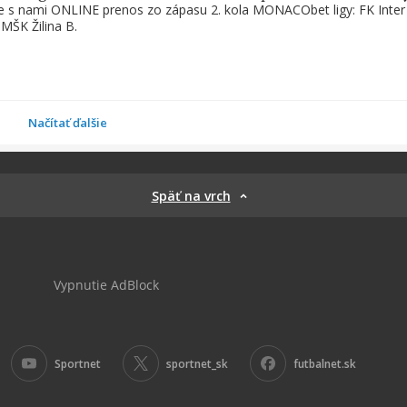
te s nami ONLINE prenos zo zápasu 2. kola MONACObet ligy: FK Inter
 MŠK Žilina B.
Načítať ďalšie
Späť na vrch
Vypnutie AdBlock
Sportnet
sportnet_sk
futbalnet.sk