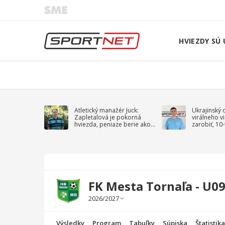
HVIEZDY SÚ 
Atletický manažér Juck:
Ukrajinský 
Zapletalová je pokorná
virálneho v
hviezda, peniaze berie ako
zarobiť, 10
sprievodný jav
na vojnu
FK Mesta Tornaľa - U09
Výsledky
Program
Tabuľky
Súpiska
Štatistik