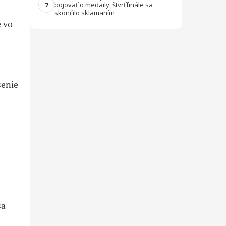
bojovať o medaily, štvrťfinále sa
7
skončilo sklamaním
e vo
šenie
sa