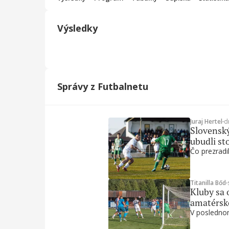
Výsledky
Správy z Futbalnetu
Juraj Hertel
∙
d
Slovenský
ubudli st
Čo prezradil
Titanilla Bőd
∙
Kluby sa 
amatérsk
V poslednom