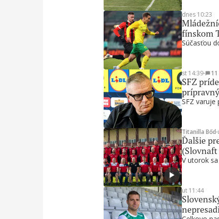
dnes 10:23
Mládežníc
fínskom 
Súčasťou do
st 14:39
∙
11
SFZ príde
prípravn
SFZ varuje 
Titanilla Bőd
∙
Ďalšie pre
(Slovnaft
V utorok sa
ut 11:44
Slovenský
nepresadi
Celkovo nas