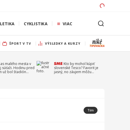
LETIKA
CYKLISTIKA
VIAC
ŠPORT V TV
VÝSLEDKY A KURZY
pas malého mesta v
Kto by mohol kúpiť
j súťaži. Hodinu pred
slovenské Tesco? Favorit je
 už bol štadión
jasný, no záujem môžu
ý
prejaviť aj ďalší
Tím