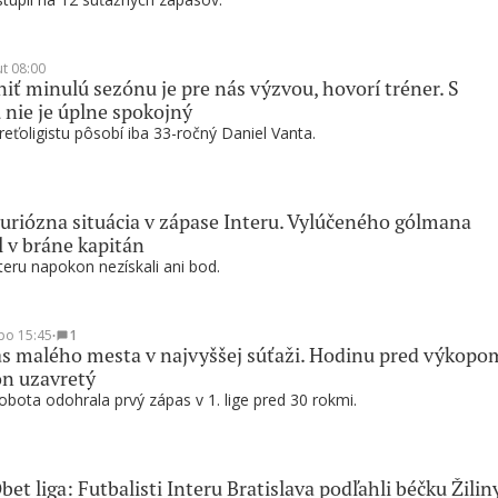
ut 08:00
ť minulú sezónu je pre nás výzvou, hovorí tréner. S
 nie je úplne spokojný
reťoligistu pôsobí iba 33-ročný Daniel Vanta.
riózna situácia v zápase Interu. Vylúčeného gólmana
l v bráne kapitán
nteru napokon nezískali ani bod.
po 15:45
∙
1
s malého mesta v najvyššej súťaži. Hodinu pred výkopo
ón uzavretý
bota odohrala prvý zápas v 1. lige pred 30 rokmi.
 liga: Futbalisti Interu Bratislava podľahli béčku Žilin