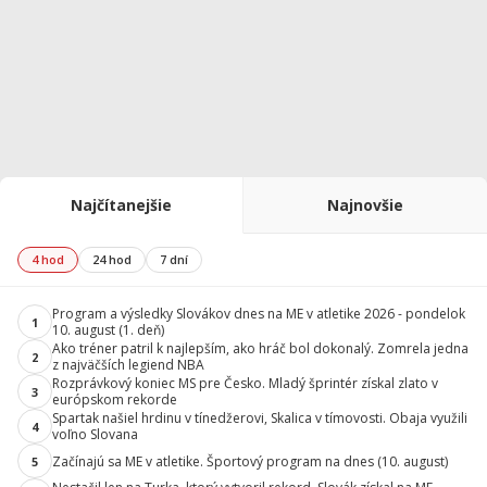
Najčítanejšie
Najnovšie
4 hod
24 hod
7 dní
Program a výsledky Slovákov dnes na ME v atletike 2026 - pondelok
1
10. august (1. deň)
Ako tréner patril k najlepším, ako hráč bol dokonalý. Zomrela jedna
2
z najväčších legiend NBA
Rozprávkový koniec MS pre Česko. Mladý šprintér získal zlato v
3
európskom rekorde
Spartak našiel hrdinu v tínedžerovi, Skalica v tímovosti. Obaja využili
4
voľno Slovana
Začínajú sa ME v atletike. Športový program na dnes (10. august)
5