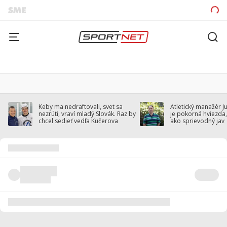
Keby ma nedraftovali, svet sa
Atletický manažér J
nezrúti, vraví mladý Slovák. Raz by
je pokorná hviezda,
chcel sedieť vedľa Kučerova
ako sprievodný jav