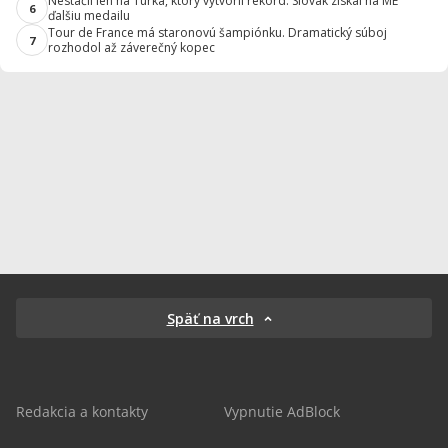
Nestačil len na Turka, ktorý vytvoril rekord. Slovák získal na ME
6
ďalšiu medailu
Tour de France má staronovú šampiónku. Dramatický súboj
7
rozhodol až záverečný kopec
Späť na vrch
Redakcia a kontakty
Vypnutie AdBlock