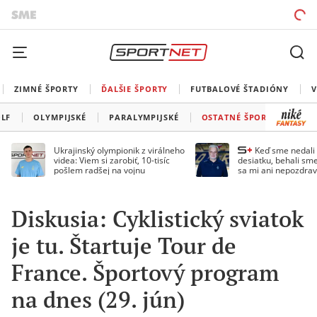
ZIMNÉ ŠPORTY
ĎALŠIE ŠPORTY
FUTBALOVÉ ŠTADIÓNY
V
LF
OLYMPIJSKÉ
PARALYMPIJSKÉ
OSTATNÉ ŠPORTY
Ukrajinský olympionik z virálneho
Keď sme nedal
videa: Viem si zarobiť, 10-tisíc
desiatku, behali sme
pošlem radšej na vojnu
sa mi ani nepozdrav
Droppa
Diskusia: Cyklistický sviatok
je tu. Štartuje Tour de
France. Športový program
na dnes (29. jún)