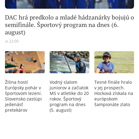
DAC hrá predkolo a mladé hádzanárky bojujú o
semifinále. Športový program na dnes (6.
august)
st 22:00
Žilina hostí
Vodný slalom
Tesné finále hralo
Európsky pohár v
juniorov a začiatok
v jej prospech.
športovom lezení.
MS v atletike do 20
Hocková získala na
Slovensko zastúpi
rokov. Športový
európskom
jedenásť
program na dnes
šampionáte zlato
pretekárov
(5. august)