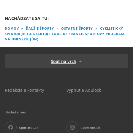
NACHÁDZATE SA TU:
DOMOV
»
ĎALŠIE ŠPORTY
»
OSTATNÉ ŠPORTY
»
CYKLISTICKÝ
SVIATOK JE TU. ŠTARTUJE TOUR DE FRANCE. ŠPORTOVÝ PROGRAM
NA DNES (29. JÚN)
Späť na vrch
Redakcia a kontakty
Vypnutie AdBlock
Sledujte nás:
sportnet.sk
sportnet.sk