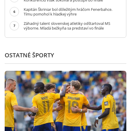
Konkurenciu však šokoval a postúpil do finále
Kapitán Škriniar bol dôležitým hráčom Fenerbahce.
6
Tímu pomohol k hladkej výhre
Záhadný talent slovenskej atletiky odštartoval MS
7
výborne. Mladá bežkyňa sa predstaví vo finále
OSTATNÉ ŠPORTY