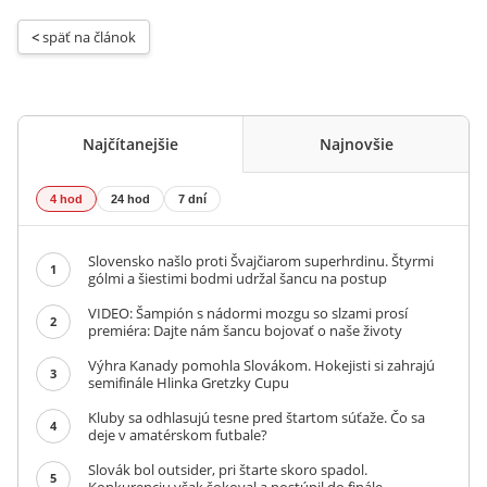
< 
späť na článok
Najčítanejšie
Najnovšie
4 hod
24 hod
7 dní
Slovensko našlo proti Švajčiarom superhrdinu. Štyrmi
1
gólmi a šiestimi bodmi udržal šancu na postup
VIDEO: Šampión s nádormi mozgu so slzami prosí
2
premiéra: Dajte nám šancu bojovať o naše životy
Výhra Kanady pomohla Slovákom. Hokejisti si zahrajú
3
semifinále Hlinka Gretzky Cupu
Kluby sa odhlasujú tesne pred štartom súťaže. Čo sa
4
deje v amatérskom futbale?
Slovák bol outsider, pri štarte skoro spadol.
5