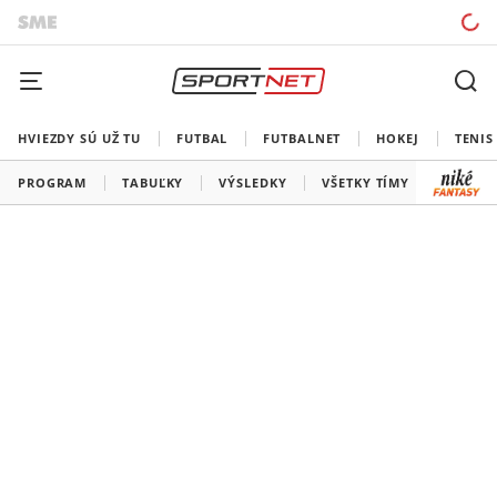
HVIEZDY SÚ UŽ TU
FUTBAL
FUTBALNET
HOKEJ
TENIS
PROGRAM
TABUĽKY
VÝSLEDKY
VŠETKY TÍMY
SLOVEN