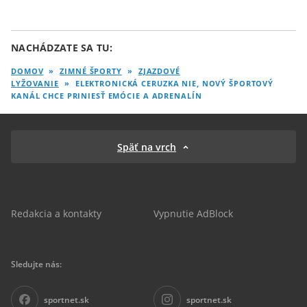
NACHÁDZATE SA TU:
DOMOV
»
ZIMNÉ ŠPORTY
»
ZJAZDOVÉ
LYŽOVANIE
»
ELEKTRONICKÁ CERUZKA NIE, NOVÝ ŠPORTOVÝ
KANÁL CHCE PRINIESŤ EMÓCIE A ADRENALÍN
Späť na vrch
Redakcia a kontakty
Vypnutie AdBlock
Sledujte nás:
sportnet.sk
sportnet.sk