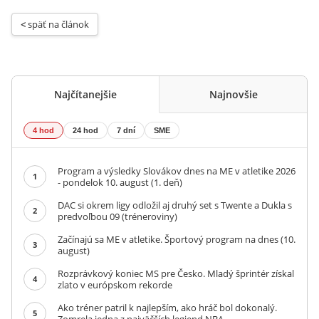
< 
späť na článok
Najčítanejšie
Najnovšie
4 hod
24 hod
7 dní
SME
Program a výsledky Slovákov dnes na ME v atletike 2026
1
- pondelok 10. august (1. deň)
DAC si okrem ligy odložil aj druhý set s Twente a Dukla s
2
predvoľbou 09 (tréneroviny)
Začínajú sa ME v atletike. Športový program na dnes (10.
3
august)
Rozprávkový koniec MS pre Česko. Mladý šprintér získal
4
zlato v európskom rekorde
Ako tréner patril k najlepším, ako hráč bol dokonalý.
5