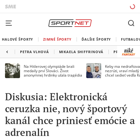
HALOVÉ ŠPORTY
ZIMNÉ ŠPORTY
ĎALŠIE ŠPORTY
FUTBALO
PETRA VLHOVÁ
MIKAELA SHIFFRINOVÁ
PROGRAM SP
Na Hitlerovej olympiáde brali
Keby ma nedraftoval
medaily prví Slováci. Život
nezrúti, vraví mladý
anonymnej hrdinky uťala tragédia
chcel sedieť vedľa 
Diskusia: Elektronická
ceruzka nie, nový športový
kanál chce priniesť emócie a
adrenalín