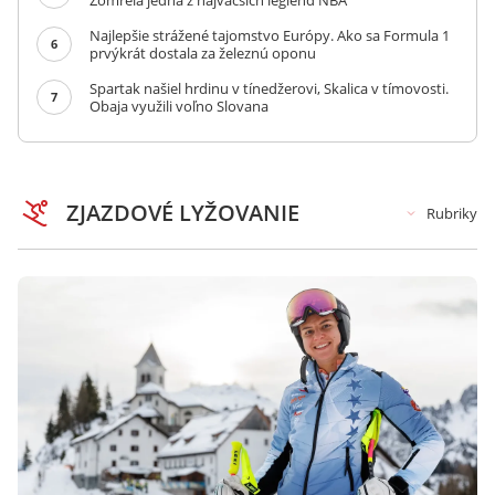
Zomrela jedna z najväčších legiend NBA
Najlepšie strážené tajomstvo Európy. Ako sa Formula 1
6
prvýkrát dostala za železnú oponu
Spartak našiel hrdinu v tínedžerovi, Skalica v tímovosti.
7
Obaja využili voľno Slovana
ZJAZDOVÉ LYŽOVANIE
Rubriky