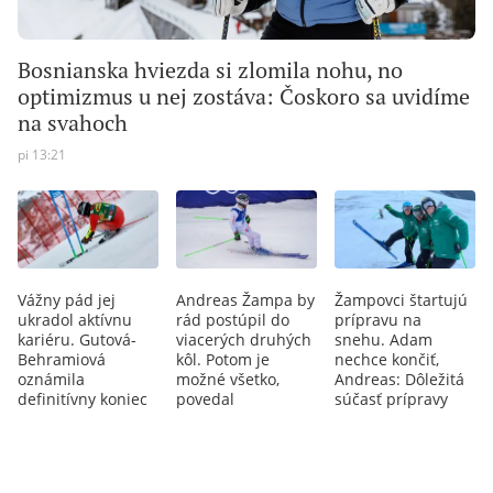
Bosnianska hviezda si zlomila nohu, no
optimizmus u nej zostáva: Čoskoro sa uvidíme
na svahoch
pi 13:21
Vážny pád jej
Andreas Žampa by
Žampovci štartujú
ukradol aktívnu
rád postúpil do
prípravu na
kariéru. Gutová-
viacerých druhých
snehu. Adam
Behramiová
kôl. Potom je
nechce končiť,
oznámila
možné všetko,
Andreas: Dôležitá
definitívny koniec
povedal
súčasť prípravy