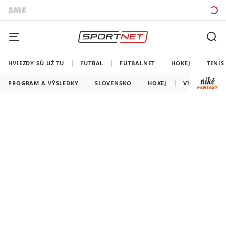
HVIEZDY SÚ UŽ TU
FUTBAL
FUTBALNET
HOKEJ
TENIS
PROGRAM A VÝSLEDKY
SLOVENSKO
HOKEJ
VÝSLEDKY SL