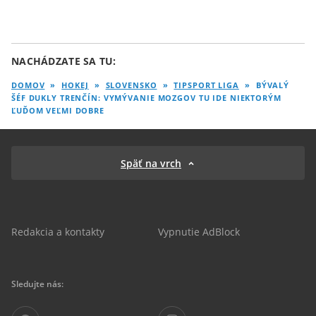
NACHÁDZATE SA TU:
DOMOV
»
HOKEJ
»
SLOVENSKO
»
TIPSPORT LIGA
»
BÝVALÝ
ŠÉF DUKLY TRENČÍN: VYMÝVANIE MOZGOV TU IDE NIEKTORÝM
ĽUĎOM VEĽMI DOBRE
Späť na vrch
Redakcia a kontakty
Vypnutie AdBlock
Sledujte nás: