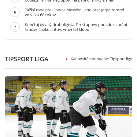
pobláznila internet. Spomína babku, srnky a sneh
Ťažká rana pre Lionela Messiho. Jeho otec Jorge zomrel
6
vo veku 68 rokov
Končí aj bývalý druholigista. Prestupový poriadok chráni
7
hráčov-špekulantov, vraví šéf klubu
TIPSPORT LIGA
Kanadské bodovanie Tipsport ligy