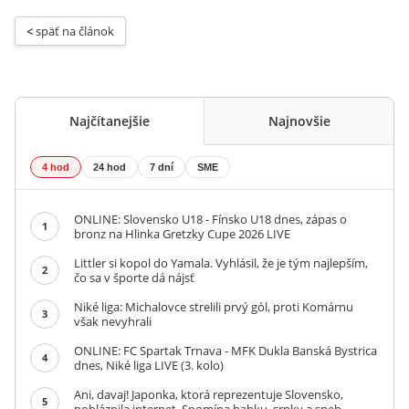
< 
späť na článok
Najčítanejšie
Najnovšie
4 hod
24 hod
7 dní
SME
ONLINE: Slovensko U18 - Fínsko U18 dnes, zápas o
1
bronz na Hlinka Gretzky Cupe 2026 LIVE
Littler si kopol do Yamala. Vyhlásil, že je tým najlepším,
2
čo sa v športe dá nájsť
Niké liga: Michalovce strelili prvý gól, proti Komárnu
3
však nevyhrali
ONLINE: FC Spartak Trnava - MFK Dukla Banská Bystrica
4
dnes, Niké liga LIVE (3. kolo)
Ani, davaj! Japonka, ktorá reprezentuje Slovensko,
5