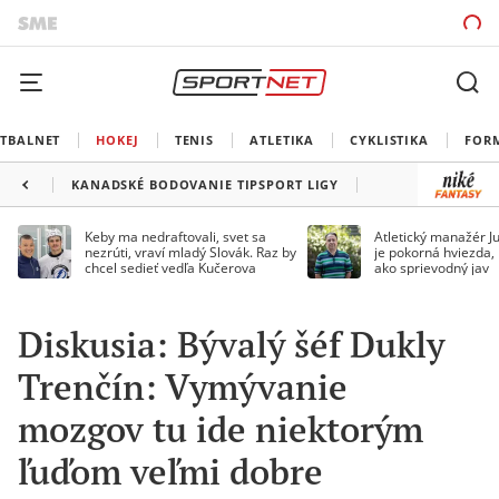
TBALNET
HOKEJ
TENIS
ATLETIKA
CYKLISTIKA
FOR
KANADSKÉ BODOVANIE TIPSPORT LIGY
Keby ma nedraftovali, svet sa
Atletický manažér Ju
nezrúti, vraví mladý Slovák. Raz by
je pokorná hviezda,
chcel sedieť vedľa Kučerova
ako sprievodný jav
Diskusia: Bývalý šéf Dukly
Trenčín: Vymývanie
mozgov tu ide niektorým
ľuďom veľmi dobre