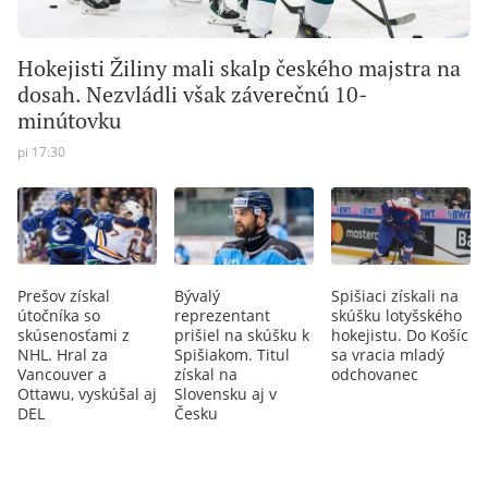
Hokejisti Žiliny mali skalp českého majstra na
dosah. Nezvládli však záverečnú 10-
minútovku
pi 17:30
Prešov získal
Bývalý
Spišiaci získali na
útočníka so
reprezentant
skúšku lotyšského
skúsenosťami z
prišiel na skúšku k
hokejistu. Do Košíc
NHL. Hral za
Spišiakom. Titul
sa vracia mladý
Vancouver a
získal na
odchovanec
Ottawu, vyskúšal aj
Slovensku aj v
DEL
Česku