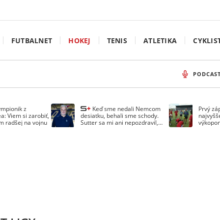
FUTBALNET
HOKEJ
TENIS
ATLETIKA
CYKLIS
PODCAS
ympionik z
Keď sme nedali Nemcom
Prvý zá
a: Viem si zarobiť,
desiatku, behali sme schody.
najvyšš
em radšej na vojnu
Sutter sa mi ani nepozdravil,
výkopom
spomína Droppa
uzavret