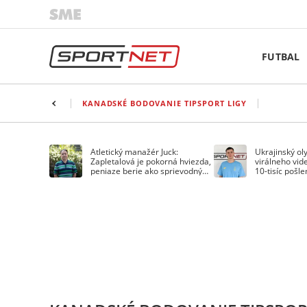
FUTBAL
KANADSKÉ BODOVANIE TIPSPORT LIGY
Atletický manažér Juck:
Ukrajinský ol
Zapletalová je pokorná hviezda,
virálneho vide
peniaze berie ako sprievodný
10-tisíc pošl
jav