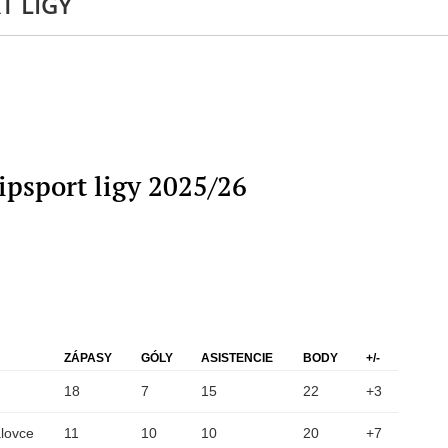
T LIGY
psport ligy 2025/26
ZÁPASY
GÓLY
ASISTENCIE
BODY
+/-
18
7
15
22
+3
lovce
11
10
10
20
+7