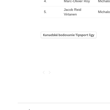
4.
Marc-Olivier Roy
Michal
Jacob Reid
5.
Michal
Virtanen
Kanadské bodovanie Tipsport ligy