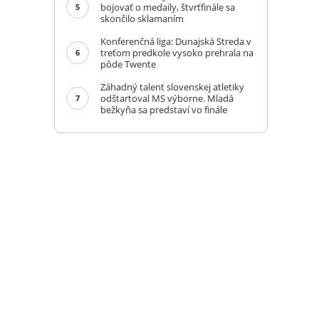
bojovať o medaily, štvrťfinále sa
5
skončilo sklamaním
Konferenčná liga: Dunajská Streda v
treťom predkole vysoko prehrala na
6
pôde Twente
Záhadný talent slovenskej atletiky
odštartoval MS výborne. Mladá
7
bežkyňa sa predstaví vo finále