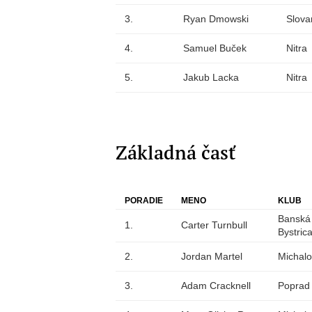
3.
Ryan Dmowski
Slova
4.
Samuel Buček
Nitra
5.
Jakub Lacka
Nitra
Základná časť
PORADIE
MENO
KLUB
Banská
1.
Carter Turnbull
Bystric
2.
Jordan Martel
Michal
3.
Adam Cracknell
Poprad