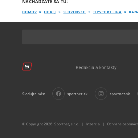
NACHÁDZATE SA TU:
DOMOV
»
HOKEJ
»
SLOVENSKO
»
TIPSPORT LIGA
»
KAN
Redakcia a kontakty
Sledujte nás:
sportnet.sk
sportnet.sk
© Copyright 2026. Športnet, s.r.o.
|
|
Inzercia
Ochrana osobných