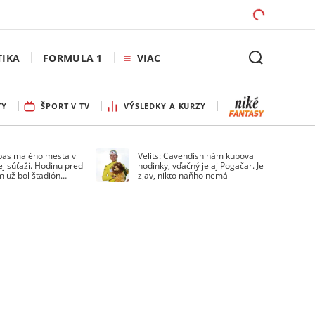
TIKA
FORMULA 1
VIAC
TY
ŠPORT V TV
VÝSLEDKY A KURZY
pas malého mesta v
Velits: Cavendish nám kupoval
ej súťaži. Hodinu pred
hodinky, vďačný je aj Pogačar. Je
 už bol štadión
zjav, nikto naňho nemá
ý