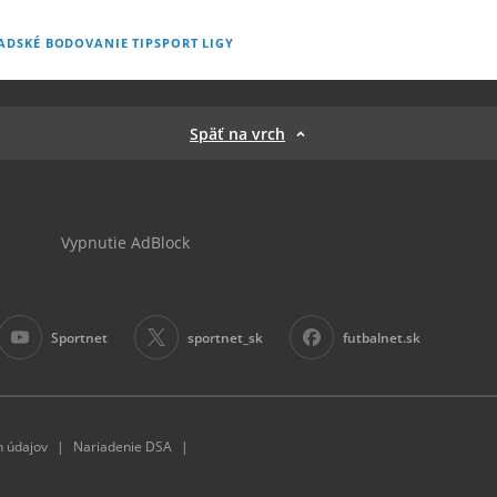
ADSKÉ BODOVANIE TIPSPORT LIGY
Späť na vrch
Vypnutie AdBlock
Sportnet
sportnet_sk
futbalnet.sk
|
|
 údajov
Nariadenie DSA