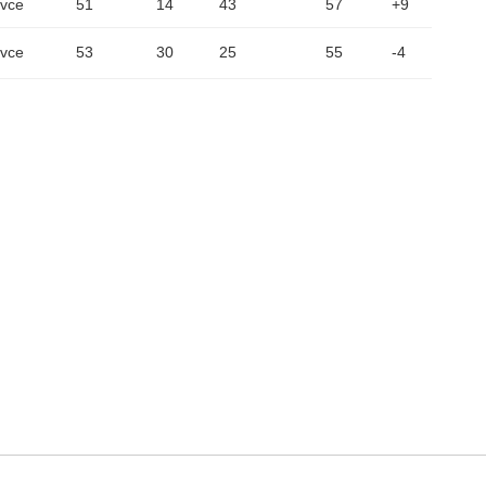
ovce
51
14
43
57
+9
ovce
53
30
25
55
-4