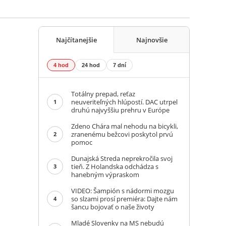
Najčítanejšie
Najnovšie
4 hod
24 hod
7 dní
Totálny prepad, reťaz
neuveriteľných hlúpostí. DAC utrpel
1
druhú najvyššiu prehru v Európe
Zdeno Chára mal nehodu na bicykli,
zranenému bežcovi poskytol prvú
2
pomoc
Dunajská Streda neprekročila svoj
tieň. Z Holandska odchádza s
3
hanebným výpraskom
VIDEO: Šampión s nádormi mozgu
so slzami prosí premiéra: Dajte nám
4
šancu bojovať o naše životy
Mladé Slovenky na MS nebudú