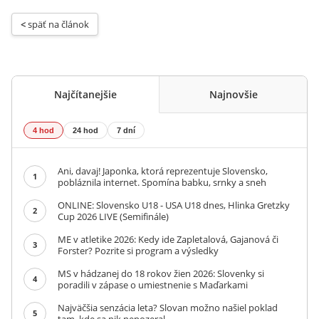
< 
späť na článok
Najčítanejšie
Najnovšie
4 hod
24 hod
7 dní
Ani, davaj! Japonka, ktorá reprezentuje Slovensko,
1
pobláznila internet. Spomína babku, srnky a sneh
ONLINE: Slovensko U18 - USA U18 dnes, Hlinka Gretzky
2
Cup 2026 LIVE (Semifinále)
ME v atletike 2026: Kedy ide Zapletalová, Gajanová či
3
Forster? Pozrite si program a výsledky
MS v hádzanej do 18 rokov žien 2026: Slovenky si
4
poradili v zápase o umiestnenie s Maďarkami
Najväčšia senzácia leta? Slovan možno našiel poklad
5