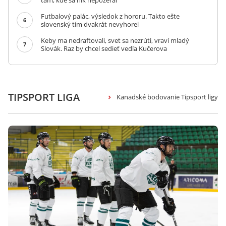
tam, kde sa nik nepozeral
Futbalový palác, výsledok z hororu. Takto ešte
6
slovenský tím dvakrát nevyhorel
Keby ma nedraftovali, svet sa nezrúti, vraví mladý
7
Slovák. Raz by chcel sedieť vedľa Kučerova
TIPSPORT LIGA
Kanadské bodovanie Tipsport ligy