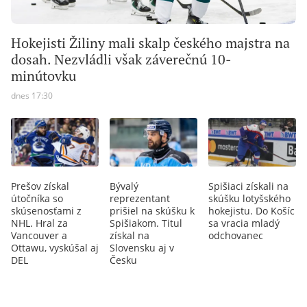
Hokejisti Žiliny mali skalp českého majstra na
dosah. Nezvládli však záverečnú 10-
minútovku
dnes 17:30
Prešov získal
Bývalý
Spišiaci získali na
útočníka so
reprezentant
skúšku lotyšského
skúsenosťami z
prišiel na skúšku k
hokejistu. Do Košíc
NHL. Hral za
Spišiakom. Titul
sa vracia mladý
Vancouver a
získal na
odchovanec
Ottawu, vyskúšal aj
Slovensku aj v
DEL
Česku