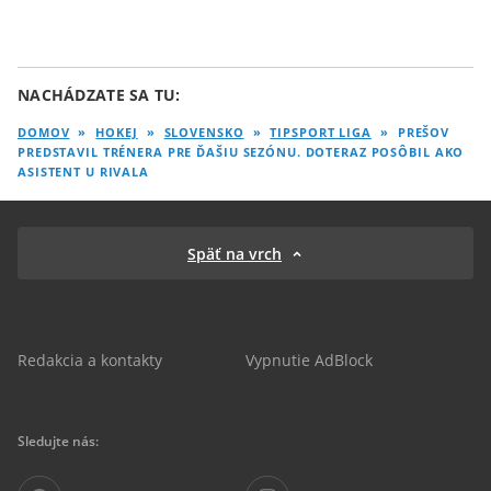
NACHÁDZATE SA TU:
DOMOV
»
HOKEJ
»
SLOVENSKO
»
TIPSPORT LIGA
»
PREŠOV
PREDSTAVIL TRÉNERA PRE ĎAŠIU SEZÓNU. DOTERAZ POSÔBIL AKO
ASISTENT U RIVALA
Späť na vrch
Redakcia a kontakty
Vypnutie AdBlock
Sledujte nás: