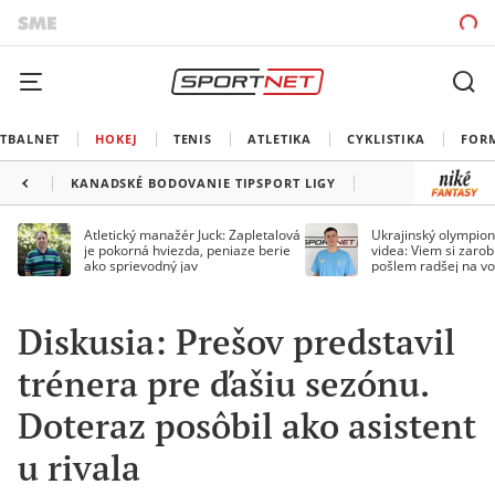
TBALNET
HOKEJ
TENIS
ATLETIKA
CYKLISTIKA
FOR
KANADSKÉ BODOVANIE TIPSPORT LIGY
Atletický manažér Juck: Zapletalová
Ukrajinský olympion
je pokorná hviezda, peniaze berie
videa: Viem si zarobi
ako sprievodný jav
pošlem radšej na vo
Diskusia: Prešov predstavil
trénera pre ďašiu sezónu.
Doteraz posôbil ako asistent
u rivala