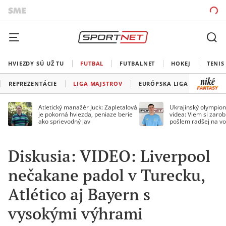
HVIEZDY SÚ UŽ TU
FUTBAL
FUTBALNET
HOKEJ
TENIS
REPREZENTÁCIE
LIGA MAJSTROV
EURÓPSKA LIGA
KONFE
Atletický manažér Juck: Zapletalová
Ukrajinský olympion
je pokorná hviezda, peniaze berie
videa: Viem si zarobi
ako sprievodný jav
pošlem radšej na vo
Diskusia: VIDEO: Liverpool
nečakane padol v Turecku,
Atlético aj Bayern s
vysokými výhrami