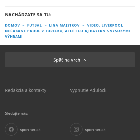
NACHÁDZATE SA TU:
DOMOV
»
FUTBAL
»
LIGA MAJSTROV
»
VIDEO: LIVERPOOL
NEČAKANE PADOL V TURECKU, ATLÉTICO AJ BAYERN S VYSOKÝMI
VÝHRAMI
Späť na vrch
Redakcia a kontakty
Vypnutie AdBlock
Sledujte nás:
sportnet.sk
sportnet.sk