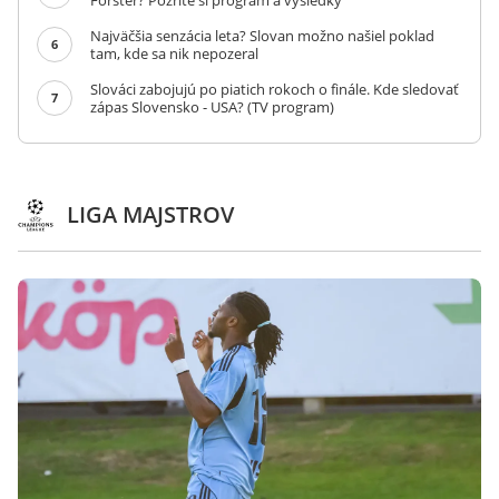
Forster? Pozrite si program a výsledky
Najväčšia senzácia leta? Slovan možno našiel poklad
6
tam, kde sa nik nepozeral
Slováci zabojujú po piatich rokoch o finále. Kde sledovať
7
zápas Slovensko - USA? (TV program)
LIGA MAJSTROV