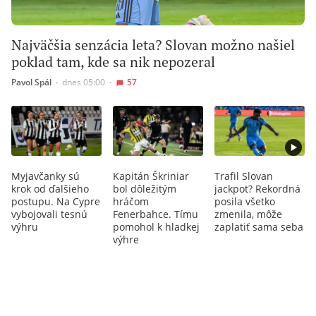
Najväčšia senzácia leta? Slovan možno našiel
poklad tam, kde sa nik nepozeral
Pavol Spál
∙
dnes 05:00
∙
57
Myjavčanky sú
Kapitán Škriniar
Trafil Slovan
krok od ďalšieho
bol dôležitým
jackpot? Rekordná
postupu. Na Cypre
hráčom
posila všetko
vybojovali tesnú
Fenerbahce. Tímu
zmenila, môže
výhru
pomohol k hladkej
zaplatiť sama seba
výhre