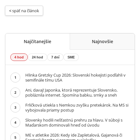
< 
späť na článok
Najčítanejšie
Najnovšie
4 hod
24 hod
7 dní
SME
Hlinka Gretzky Cup 2026: Slovenskí hokejisti podľahli v
1
semifinále tímu USA
Ani, davaj! Japonka, ktorá reprezentuje Slovensko,
2
pobláznila internet. Spomína babku, srnky a sneh
Frličková utiekla s Nemkou zvyšku pretekárok. Na MS si
3
vybojovala priamy postup
Slovenky hodili nešťastnú prehru za hlavu. V súboji s
4
Maďarskom dominovali hneď od úvodu
ME v atletike 2026: Kedy ide Zapletalová, Gajanová či
5